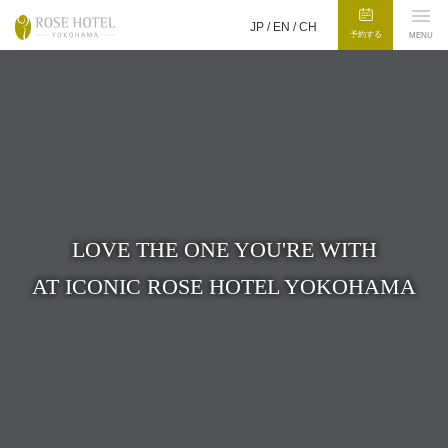
JP /
EN
/
CH
予約する
MENU
LOVE THE ONE YOU'RE WITH
AT ICONIC ROSE HOTEL YOKOHAMA