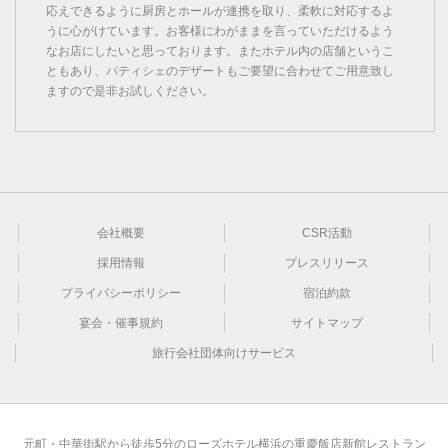
応えできるように厨房とホールが連携を取り、柔軟に対応するよ
うに心がけています。お客様にわがままを言っていただけるよう
なお店にしたいと思っております。またホテル内の店舗というこ
ともあり、パティシェのデザートもご要望に合わせてご用意致し
ますので是非お試しください。
会社概要
CSR活動
採用情報
プレスリリース
プライバシーポリシー
宿泊約款
宴会・催事規約
サイトマップ
旅行会社団体向けサービス
元町・中華街駅から徒歩5分のローズホテル横浜の重慶飯店新館レストラン