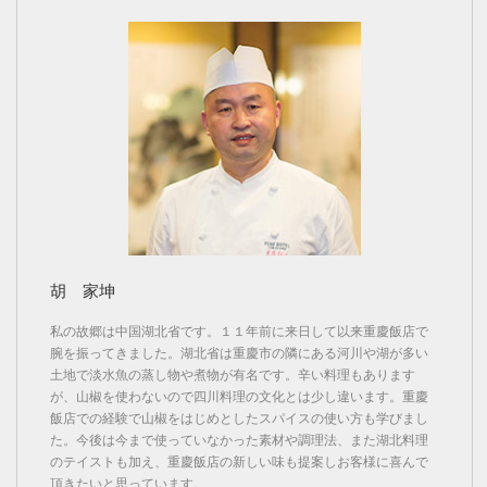
胡 家坤
私の故郷は中国湖北省です。１１年前に来日して以来重慶飯店で
腕を振ってきました。湖北省は重慶市の隣にある河川や湖が多い
土地で淡水魚の蒸し物や煮物が有名です。辛い料理もあります
が、山椒を使わないので四川料理の文化とは少し違います。重慶
飯店での経験で山椒をはじめとしたスパイスの使い方も学びまし
た。今後は今まで使っていなかった素材や調理法、また湖北料理
のテイストも加え、重慶飯店の新しい味も提案しお客様に喜んで
頂きたいと思っています。