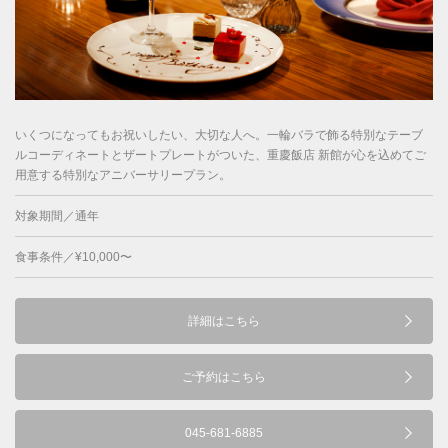
いくつになってもお祝いしたい、大切な人へ。一輪バラで飾る特別なテーブ
ルコーディネートとザートプレートがついた、重慶飯店 新館が心を込めてご
用意する特別なアニバーサリープラン。
対象期間／通年
食事条件／¥10,000〜
詳細はこちら
ご予約はこちら
045-681-6885