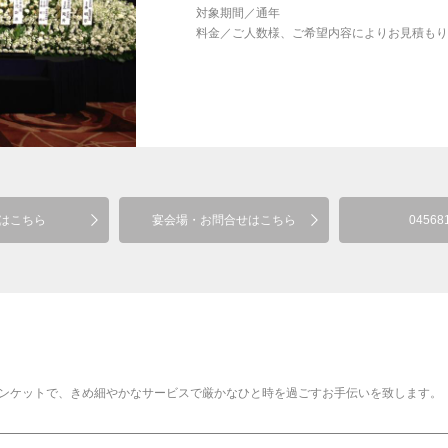
対象期間
／
通年
料金
／
ご人数様、ご希望内容によりお見積もり
はこちら
宴会場・お問合せはこちら
04568
ンケットで、きめ細やかなサービスで厳かなひと時を過ごすお手伝いを致します。