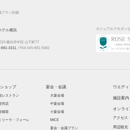
議プラン詳細
カジュアルでモダン
ホテル横浜
0023 横浜市中区 山下町77
-681-3311
／FAX 045-681-5082
ショップ
宴会・会議
ウエディ
館レストラン
大宴会場
施設案内
館売店
中宴会場
オンライ
館個室
小宴会場
アクセス
ミリーラ・フォーレ
MICE
周辺観光
宴会・会議プラン