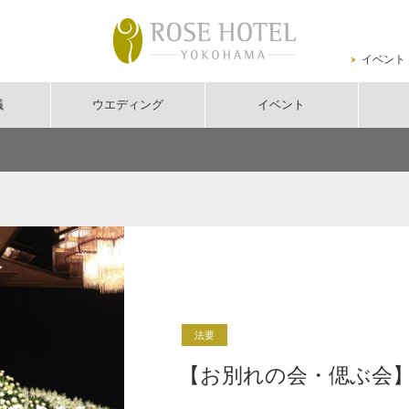
イベント
議
ウエディング
イベント
法要
【お別れの会・偲ぶ会