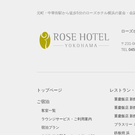
元町・中華街駅から徒歩5分のローズホテル横浜の宴会・会
ローズ
〒231-
TEL
045
トップページ
レストラン・
重慶飯店 新
ご宿泊
重慶飯店 新
客室一覧
重慶飯店 新
ラウンジサービス・ご利用案内
ブラスリー 
宿泊プラン
鉄板焼 浜