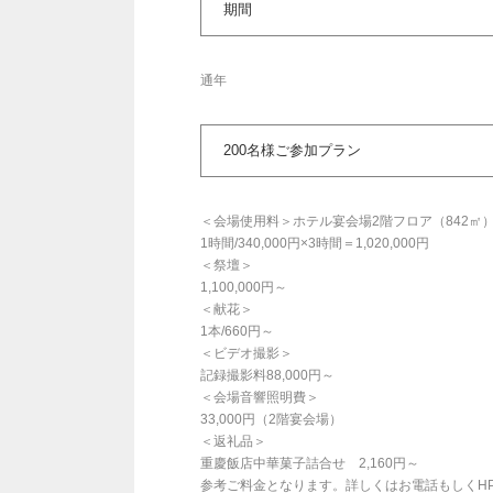
期間
通年
200名様ご参加プラン
＜会場使用料＞ホテル宴会場2階フロア（842㎡
1時間/340,000円×3時間＝1,020,000円
＜祭壇＞
1,100,000円～
＜献花＞
1本/660円～
＜ビデオ撮影＞
記録撮影料88,000円～
＜会場音響照明費＞
33,000円（2階宴会場）
＜返礼品＞
重慶飯店中華菓子詰合せ 2,160円～
参考ご料金となります。詳しくはお電話もしくH