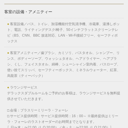
客室の設備・アメニティー
●
客室設備／バス、トイレ、加湿機能付空気清浄機、冷蔵庫、湯沸しポッ
ト、電話、ライティングデスク/椅子、50インチフラットスクリーンテレ
ビ（BS、CNN、BBC 放送対応、LAN・Wi-Fi接続フリー、セーフティボ
ックス
●
客室アメニティー／歯ブラシ、カミソリ、バスタオル、シャンプー、リ
ンス、ボディーソープ、ウォッシュタオル、ヘアドライヤー、ヘアブラ
シ、くし、フェイスタオル、綿棒、シューシャイン室内着、バスローブ、
使い捨てスリッパ、セーフティーボックス、ミネラルウォーター、紅茶、
烏龍茶（ティーパック）
●
ラウンジサービス
デラックスダブルルームをご予約のお客様は、ラウンジサービスを無料提
供させていただきます。
□.会場：ブラスリーミリーラ・フォーレ
□.サービス提供時間：サービス提供時間：16：00～ ※最終提供はミリー
ラ・フォーレのラストオーダーのお時間までとなります。
〖日〜木：〜21:00（L.O.20:00）／金・土：〜22:00（L.O.21:00）〗