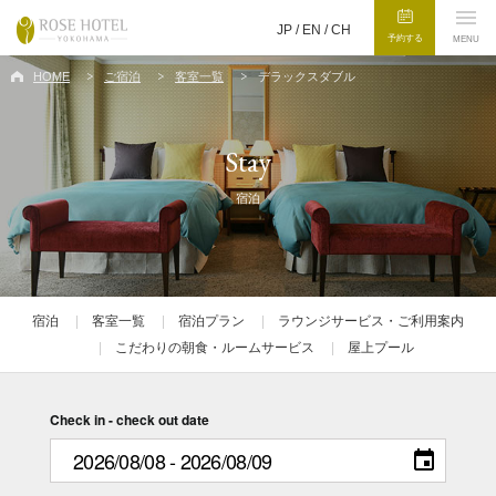
JP /
EN
/
CH
予約する
MENU
HOME
ご宿泊
客室一覧
デラックスダブル
Stay
宿泊
宿泊
客室一覧
宿泊プラン
ラウンジサービス・ご利用案内
こだわりの朝食・ルームサービス
屋上プール
Check in - check out date