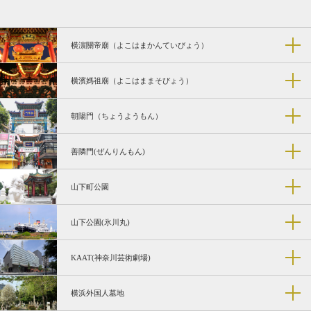
横濵關帝廟（よこはまかんていびょう）
横濱媽祖廟（よこはままそびょう）
朝陽門（ちょうようもん）
善隣門(ぜんりんもん)
山下町公園
山下公園(氷川丸)
KAAT(神奈川芸術劇場)
横浜外国人墓地