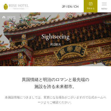
JP /
EN
/
CH
予約する
MENU
HOME
周辺観光
Sightseeing
周辺観光
異国情緒と明治のロマンと最先端の
施設を誇る未来都市。
各施設情報につきましては、変更になる場合がございますので公式ホームペ
ージよりご確認ください。