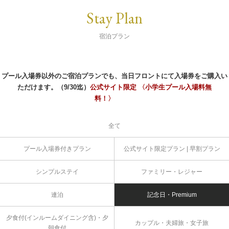
Stay Plan
宿泊プラン
プール入場券以外のご宿泊プランでも、当日フロントにて入場券をご購入い
ただけます。（9/30迄）
公式サイト限定 〈小学生プール入場料無
料！〉
全て
プール入場券付きプラン
公式サイト限定プラン | 早割プラン
シンプルステイ
ファミリー・レジャー
連泊
記念日・Premium
夕食付(インルームダイニング含)・夕
カップル・夫婦旅・女子旅
朝食付