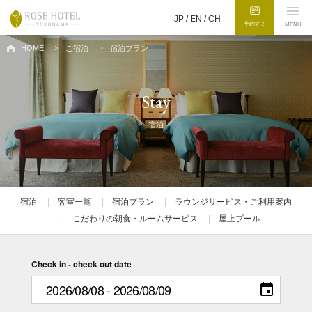
JP /
EN
/
CH
予約する
MENU
HOME
ご宿泊
宿泊プラン
Stay
宿泊
宿泊
客室一覧
宿泊プラン
ラウンジサービス・ご利用案内
こだわりの朝食・ルームサービス
屋上プール
Check in - check out date