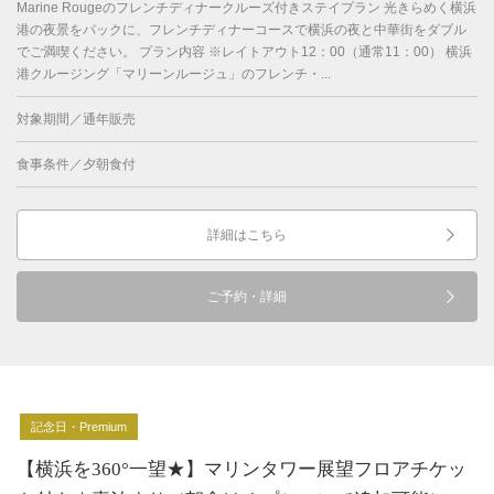
Marine Rougeのフレンチディナークルーズ付きステイプラン 光きらめく横浜
港の夜景をバックに、フレンチディナーコースで横浜の夜と中華街をダブル
でご満喫ください。 プラン内容 ※レイトアウト12：00（通常11：00） 横浜
港クルージング「マリーンルージュ」のフレンチ・...
対象期間／通年販売
食事条件／夕朝食付
詳細はこちら
ご予約・詳細
記念日・Premium
【横浜を360°一望★】マリンタワー展望フロアチケッ