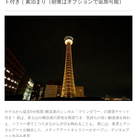
ト付き｜素泊まり（朝食はオプションで追加可能）
ホテルから徒歩5分程度♪横浜港のシンボル「マリンタワー」の展望チケット
付き！ 昼は、富士山や横浜港の景色を眺望でき、気持ちの良い解放感を味わ
え、ソファー席でくつろぎながら夕日を眺めることも。 夜には、夜景とデジ
タルアートが融合した、メディアアートギャラリーがオープン。デジタルア
ート作品を夜景...