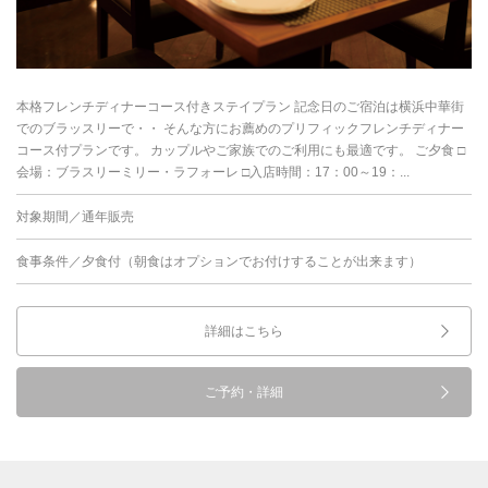
本格フレンチディナーコース付きステイプラン 記念日のご宿泊は横浜中華街
でのブラッスリーで・・ そんな方にお薦めのプリフィックフレンチディナー
コース付プランです。 カップルやご家族でのご利用にも最適です。 ご夕食 □
会場：ブラスリーミリー・ラフォーレ □入店時間：17：00～19：...
対象期間／通年販売
食事条件／夕食付（朝食はオプションでお付けすることが出来ます）
詳細はこちら
ご予約・詳細