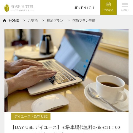
JP /
EN
/
CH
予約する
MENU
HOME
ご宿泊
宿泊プラン
宿泊プラン詳細
デイユース・DAY USE
【DAY USE デイユース】≪駐車場代無料≫＆≪11：00