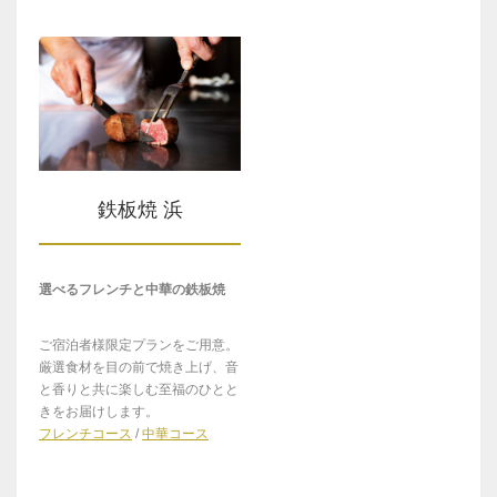
鉄板焼 浜
選べるフレンチと中華の鉄板焼
ご宿泊者様限定プランをご用意。
厳選食材を目の前で焼き上げ、音
と香りと共に楽しむ至福のひとと
きをお届けします。
フレンチコース
/
中華コース