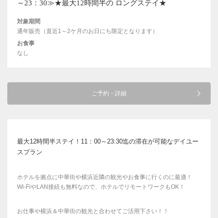
～23：30≫★最大12時間半の ロングステイ★
対象期間
通年販売（直近1～2ケ月のお日にち限定となります）
お食事
なし
ご予約・詳細
最大12時間半ステイ！11：00～23:30迄の滞在が可能なデイユー
スプラン
ホテルを拠点に中華街や横浜近隣の観光やお食事に行くのに最適！
Wi-FiやLAN接続も無料なので、ホテルでリモートワークもOK！
お仕事や横浜＆中華街の観光と合わせてご活用下さい！！