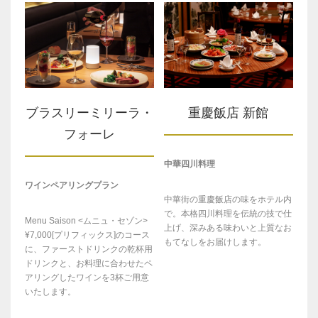
ブラスリーミリーラ・
重慶飯店 新館
フォーレ
中華四川料理
ワインペアリングプラン
中華街の重慶飯店の味をホテル内
で。本格四川料理を伝統の技で仕
Menu Saison <ムニュ・セゾン>
上げ、深みある味わいと上質なお
¥7,000[プリフィックス]のコース
もてなしをお届けします。
に、ファーストドリンクの乾杯用
ドリンクと、お料理に合わせたペ
アリングしたワインを3杯ご用意
いたします。