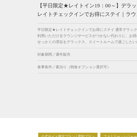
【平日限定★レイトイン19：00～】デラ
レイトチェックインでお得にステイ｜ラウ
平日限定★レイトチェックインでお得にステイ 通常デラッ
利用いただけるラウンジサービスがつかない代わりに、お得
せっかくの滞在をデラックス、スイートルームで過ごしたいけ
対象期間／通年販売
食事条件／素泊り（朝食オプション選択可）
公式サイト限定プラン | 早割プラン
ファミリー・レジャー