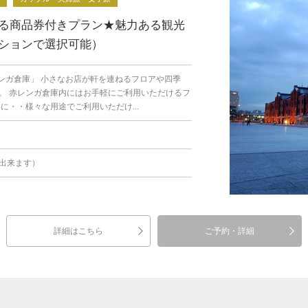
る商品券付きプラン★魅力ある観光
ションで選択可能）
ンガ倉庫」 小さなお店が軒を連ねるフロアや四季
。 赤レンガ倉庫内にはお手軽にご利用いただけるフ
・・様々な用途でご利用いただけ...
出来ます）
詳細はこちら
ご予約・詳細