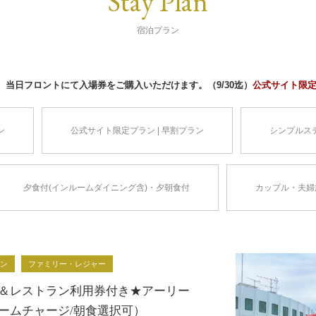
Stay Plan
宿泊プラン
当日フロントにて入場券をご購入いただけます。（9/30迄）
公式サイト限
ン
公式サイト限定プラン | 早割プラン
シンプルス
夕食付(インルームダイニング含)・夕朝食付
カップル・夫婦
ラン
ファミリー・レジャー
＆レストラン利用券付き★アーリー
ームチャージ/朝食選択可）