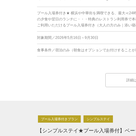
プール入場券付き★ 横浜や中華街を満喫できる、最大≪24
の夕食や翌日のランチに・・・特典のレストラン利用券で本格
ご利用いただけるプール入場券付き（大人の方のみ｜添い寝の
対象期間／2026年5月16日～9月30日
食事条件／宿泊のみ（朝食はオプションでお付けすることが
詳細
プール入場券付きプラン
シンプルステイ
【シンプルステイ★プール入場券付】ベー