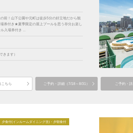
目の前！山下公園や元町は徒歩5分の好立地だから観
入場券付き★夏季限定の屋上プールを思う存分お楽し
入場券付き ...
できます）
はこちら
ご予約・詳細（7/18～8/31）
ご予約・詳
夕食付(インルームダイニング含)・夕朝食付