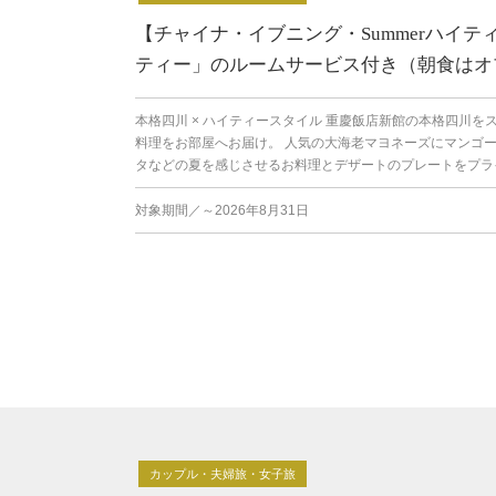
【チャイナ・イブニング・Summerハイ
ティー」のルームサービス付き（朝食はオ
本格四川 × ハイティースタイル 重慶飯店新館の本格四川を
料理をお部屋へお届け。 人気の大海老マヨネーズにマンゴ
タなどの夏を感じさせるお料理とデザートのプレートをプライベ
対象期間／～2026年8月31日
カップル・夫婦旅・女子旅