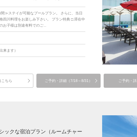
時間≫ステイが可能なプールプラン。 さらに、当日
四川料理をお楽しみ下さい。 プラン特典 □.滞在中
お子様は別途有料でのご...
出来ます）
はこちら
ご予約・詳細（7/18～8/31）
ご予約・詳
シックな宿泊プラン（ルームチャー