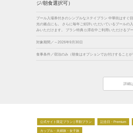
ジ/朝食選択可）
プール入場券付きのシンプルなステイプラン 中華街はすぐ
光の拠点にも。 さらに毎年ご好評いただいているプールの
みいただけます。 プラン特典 □.滞在中ご利用いただけるプール
対象期間／～2026年9月30日
食事条件／宿泊のみ（朝食はオプションでお付けすることが
詳細
公式サイト限定プラン | 早割プラン
記念日・Premium
カップル・夫婦旅・女子旅