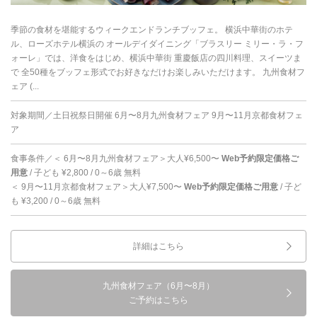
季節の食材を堪能するウィークエンドランチブッフェ。 横浜中華街のホテ
ル、ローズホテル横浜の オールデイダイニング「ブラスリー ミリー・ラ・フ
ォーレ」では、洋食をはじめ、横浜中華街 重慶飯店の四川料理、スイーツま
で 全50種をブッフェ形式でお好きなだけお楽しみいただけます。 九州食材フ
ェア (...
対象期間／土日祝祭日開催 6月〜8月九州食材フェア 9月〜11月京都食材フェ
ア
食事条件／＜ 6月〜8月九州食材フェア＞大人¥6,500〜
Web予約限定価格ご
用意
/ 子ども ¥2,800 / 0～6歳 無料
＜ 9月〜11月京都食材フェア＞大人¥7,500〜
Web予約限定価格ご用意
/ 子ど
も ¥3,200 / 0～6歳 無料
詳細はこちら
九州食材フェア（6月〜8月）
ご予約はこちら