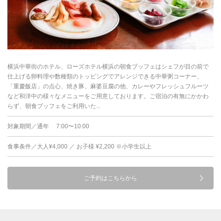
横浜中華街のホテル、ローズホテル横浜の朝食ブッフェはシェフが目の前で
仕上げる卵料理や数種類のトッピングでアレンジできる中華粥コーナー、
「重慶飯店」の点心、焼き豚、麻婆豆腐の他、カレーやフレッシュフルーツ
など和洋中の様々なメニューをご用意しております。ご宿泊の有無にかかわ
らず、朝食ブッフェをご利用いた...
対象期間／通年 7:00〜10:00
食事条件／大人¥4,000 ／ お子様 ¥2,200 ※小学生以上
ご予約はこちらから