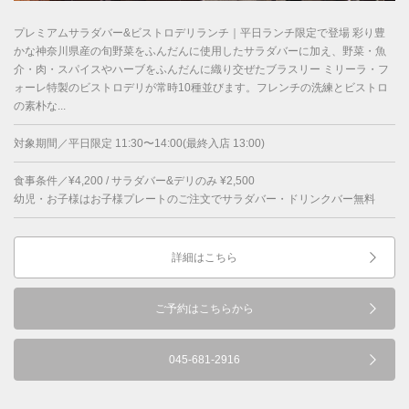
プレミアムサラダバー&ビストロデリランチ｜平日ランチ限定で登場 彩り豊
かな神奈川県産の旬野菜をふんだんに使用したサラダバーに加え、野菜・魚
介・肉・スパイスやハーブをふんだんに織り交ぜたブラスリー ミリーラ・フ
ォーレ特製のビストロデリが常時10種並びます。フレンチの洗練とビストロ
の素朴な...
対象期間／平日限定 11:30〜14:00(最終入店 13:00)
食事条件／¥4,200 / サラダバー&デリのみ ¥2,500
幼児・お子様はお子様プレートのご注文でサラダバー・ドリンクバー無料
詳細はこちら
ご予約はこちらから
045-681-2916