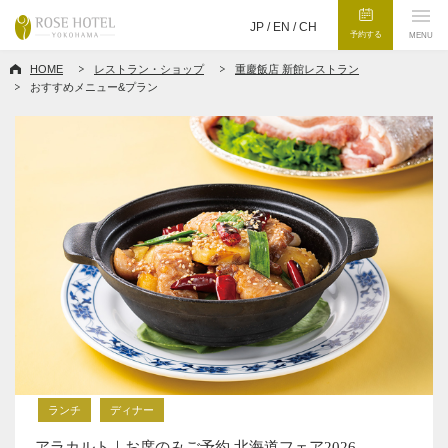
JP /
EN
/
CH
予約する
MENU
HOME
レストラン・ショップ
重慶飯店 新館レストラン
おすすめメニュー&プラン
ランチ
ディナー
アラカルト｜お席のみご予約 北海道フェア2026