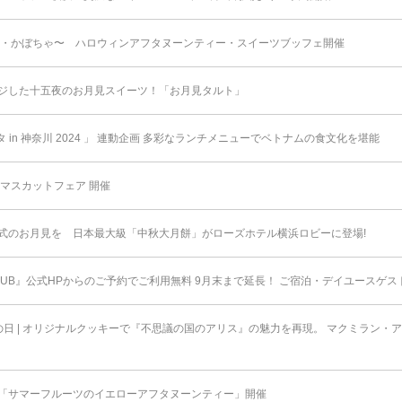
栗・かぼちゃ〜 ハロウィンアフタヌーンティー・スイーツブッフェ開催
ジした十五夜のお月見スイーツ！「お月見タルト」
 in 神奈川 2024 」 連動企画 多彩なランチメニューでベトナムの食文化を堪能
マスカットフェア 開催
式のお月見を 日本最大級「中秋大月餅」がローズホテル横浜ロビーに登場!
HCLUB』公式HPからのご予約でご利用無料 9月末まで延⻑！ ご宿泊・デイユースゲ
日 | オリジナルクッキーで『不思議の国のアリス』の魅力を再現。 マクミラン・
「サマーフルーツのイエローアフタヌーンティー」開催