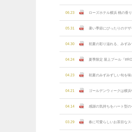
06.23
ローズホテル横浜 桃の香
05.31
暑い季節にぴったりのデザ
04.30
初夏の彩り溢れる、みずみ
04.24
夏季限定 屋上プール『#RO
04.23
初夏のみずみずしい旬を味
04.21
ゴールデンウィークは横浜
04.14
感謝の気持ちをハート型の
03.29
春に可愛らしいお茶目なス