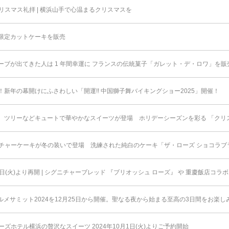
スマス礼拝 | 横浜山手で心温まるクリスマスを
限定カットケーキを販売
ーブが出てきた人は 1 年間幸運に フランスの伝統菓子「ガレット・デ・ロワ」を販
新年の幕開けにふさわしい「開運!! 中国獅子舞バイキングショー2025」開催！
、ツリーなどキュートで華やかなスイーツが登場 ホリデーシーズンを彩る 「クリ
チャーケーキが冬の装いで登場 洗練された純白のケーキ「ザ・ローズ ショコラブ
1日(火)より再開 | シグニチャーブレッド 『ブリオッシュ ローズ』 や 重慶飯店コ
ルメサミット2024を12月25日から開催。聖なる夜から始まる至高の3日間をお楽し
ズホテル横浜の贅沢なスイーツ 2024年10月1日(火)よりご予約開始