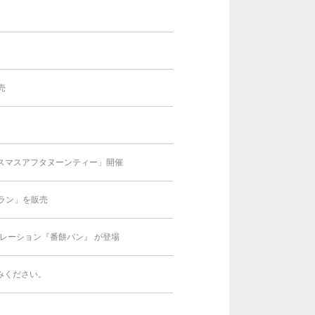
売
スマスアフタヌーンティー」開催
ラン」を販売
ラボレーション『番餅パン』 が登場
みください。