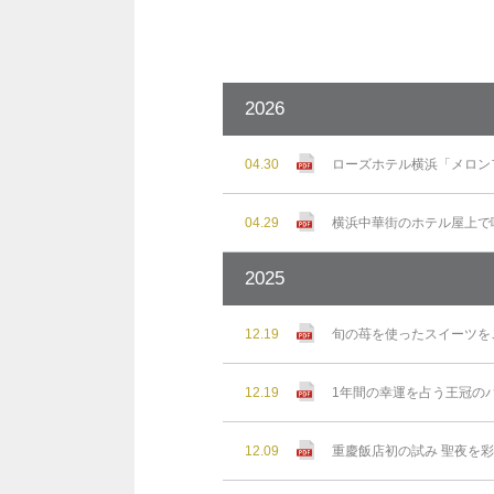
2026
04.30
ローズホテル横浜「メロン
04.29
横浜中華街のホテル屋上で味わ
2025
12.19
旬の苺を使ったスイーツを
12.19
1年間の幸運を占う王冠の
12.09
重慶飯店初の試み 聖夜を