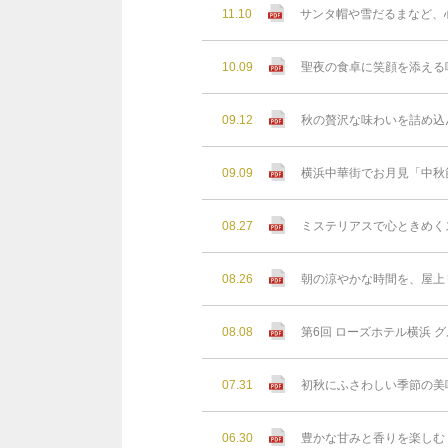
11.10
サンタ帽や雪だるまなど、
10.09
聖夜の食卓に笑顔を添える
09.12
秋の贅沢な味わいを詰め込
09.09
横浜中華街でお月見「中秋
08.27
ミステリアスで心ときめく
08.26
朝の涼やかな時間を、屋上リゾ
08.08
第6回 ローズホテル横浜 グ
07.31
初秋にふさわしい季節の美
06.30
豊かな⽢みと⾹りを楽しむ 