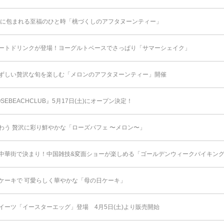
りに包まれる至福のひと時「桃づくしのアフタヌーンティー」
ートドリンクが登場！ヨーグルトベースでさっぱり「サマーシェイク」
ずしい贅沢な旬を楽しむ「メロンのアフタヌーンティー」開催
SEBEACHCLUB』5月17日(土)にオープン決定！
わう 贅沢に彩り鮮やかな「ローズパフェ 〜メロン〜」
中華街で決まり！中国雑技&変面ショーが楽しめる「ゴールデンウィークバイキング 2
ケーキで 可愛らしく華やかな「母の日ケーキ」
イーツ「イースターエッグ」登場 4月5日(土)より販売開始