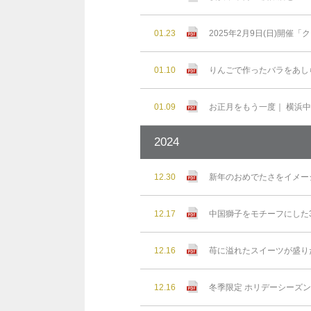
01.23
2025年2月9日(日)開
01.10
りんごで作ったバラをあし
01.09
お正月をもう一度｜ 横浜
2024
12.30
新年のおめでたさをイメー
12.17
中国獅子をモチーフにした3
12.16
苺に溢れたスイーツが盛り
12.16
冬季限定 ホリデーシーズ