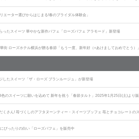
催「クリエーター選びからはじまる!春のブライダル体験会」
らったスイーツ 華やかな新作パフェ「ローズパフェ アラモード」新登場
中華街 ローズホテル横浜が贈る春節「もう一度、新年好（=あけましておめでとう）
ジしたスイーツ「ザ・ローズ ブランルージュ」が新登場
色のスイーツに願いを込めて 新年を祝う「春節タルト」2025年1月25日(土)より
だくさん! 苺づくしのアフタヌーンティー・スイーツブッフェ 苺とチョコレートのス
ンにぴったりの白い「ローズパフェ」を販売中