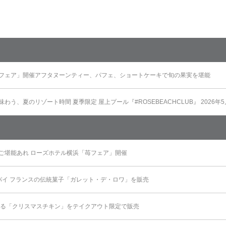
フェア」開催アフタヌーンティー、パフェ、ショートケーキで旬の果実を堪能
う、夏のリゾート時間 夏季限定 屋上プール『#ROSEBEACHCLUB』 2026年
ご堪能あれ ローズホテル横浜「苺フェア」開催
パイ フランスの伝統菓子「ガレット・デ・ロワ」を販売
彩る「クリスマスチキン」をテイクアウト限定で販売