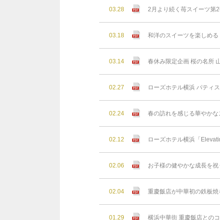
03.28
2月より続く苺スイーツ第2
03.18
和洋のスイーツを楽しめる 
03.14
春休み限定企画 桜の名所
02.27
ローズホテル横浜 パティ
02.24
春の訪れを感じる華やかなス
02.12
ローズホテル横浜「Elevating
02.06
お子様の健やかな成⻑を祝
02.04
重慶飯店が中華初の鉄板焼を
01.29
横浜中華街 重慶飯店との