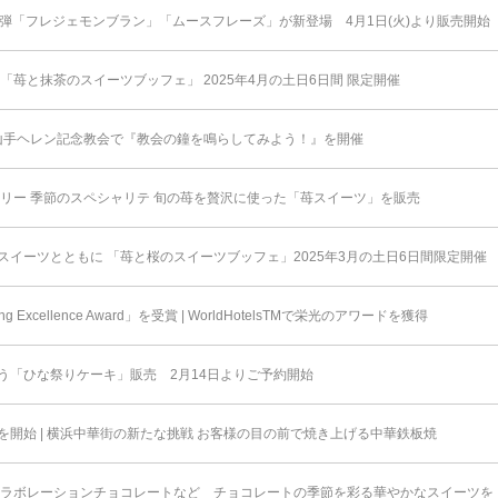
弾「フレジェモンブラン」「ムースフレーズ」が新登場 4月1日(火)より販売開始
「苺と抹茶のスイーツブッフェ」 2025年4月の土日6日間 限定開催
 山手ヘレン記念教会で『教会の鐘を鳴らしてみよう！』を開催
スリー 季節のスペシャリテ 旬の苺を贅沢に使った「苺スイーツ」を販売
イーツとともに 「苺と桜のスイーツブッフェ」2025年3月の土日6日間限定開催
 Excellence Award」を受賞 | WorldHotelsTMで栄光のアワードを獲得
う「ひな祭りケーキ」販売 2月14日よりご予約開始
開始 | 横浜中華街の新たな挑戦 お客様の目の前で焼き上げる中華鉄板焼
コラボレーションチョコレートなど チョコレートの季節を彩る華やかなスイーツを