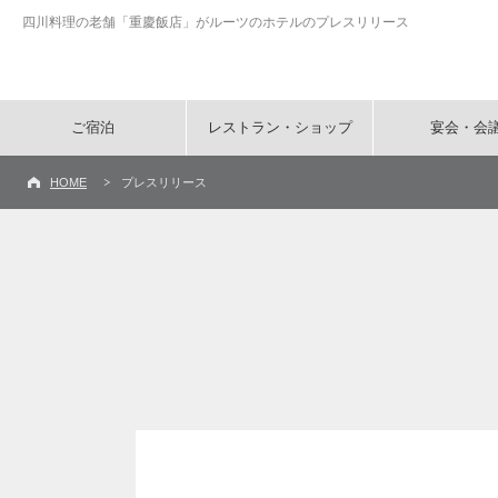
四川料理の老舗「重慶飯店」がルーツのホテルのプレスリリース
ご宿泊
レストラン・ショップ
宴会・会
HOME
プレスリリース