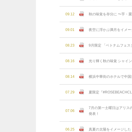
09.12
秋の味覚を存分に 〜芋・
09.01
夜空に浮かぶ満月をイメー
08.23
9月限定 「ベトナムフェスタ
08.16
光り輝く秋の味覚 シャイン
08.14
横浜中華街のホテルで中国
07.29
夏限定『#ROSEBEAC
7月の第一土曜日はアリスの
07.06
発表！
06.25
真夏の太陽をイメージした