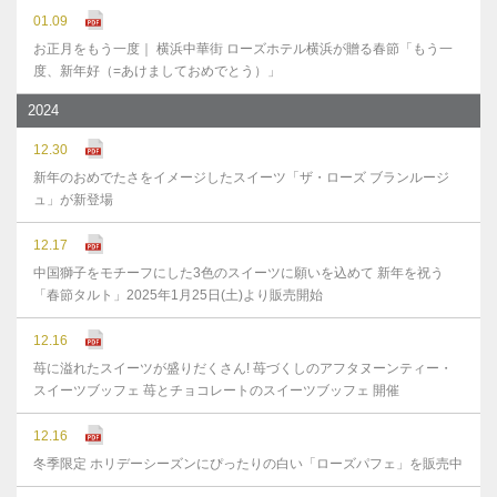
01.09
お正月をもう一度｜ 横浜中華街 ローズホテル横浜が贈る春節「もう一
度、新年好（=あけましておめでとう）」
2024
12.30
新年のおめでたさをイメージしたスイーツ「ザ・ローズ ブランルージ
ュ」が新登場
12.17
中国獅子をモチーフにした3色のスイーツに願いを込めて 新年を祝う
「春節タルト」2025年1月25日(土)より販売開始
12.16
苺に溢れたスイーツが盛りだくさん! 苺づくしのアフタヌーンティー・
スイーツブッフェ 苺とチョコレートのスイーツブッフェ 開催
12.16
冬季限定 ホリデーシーズンにぴったりの白い「ローズパフェ」を販売中