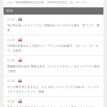
ール『#ROSEBEACHCLUB』 2026年5月16日（土）オープン
2025
12.19
旬の苺を使ったスイーツをご堪能あれ ローズホテル横浜「苺フェア」開
催
12.19
1年間の幸運を占う王冠のパイ フランスの伝統菓子「ガレット・デ・ロ
ワ」を販売
12.09
重慶飯店初の試み 聖夜を彩る「クリスマスチキン」をテイクアウト限定
で販売
11.10
サンタ帽や雪だるまなど、心ときめくスイーツたちで溢れる「クリスマ
スアフタヌーンティー」開催
10.09