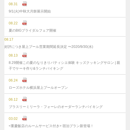
08.31
9/1(火)中秋大月餅展示開始
08.22
夏のBIGブライダルフェア開催
08.17
好評につき屋上プール営業期間延長決定 〜2020/9/30(水)
08.13
8.29開催この夏のなりきりパティシエ体験 キッズクッキングサロン | 親
子でケーキ作り&ランチバイキング
06.24
ローズホテル横浜屋上プールオープン
06.12
ブラスリーミリーラ・フォーレのオーダーランチバイキング
03.02
<重慶飯店のルームサービス付き> 宿泊プラン新登場！