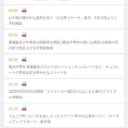
02.06
お子様の健やかな成⻑を祝う「ひな祭りケーキ」販売 2月14日よりご
予約開始
02.04
重慶飯店が中華初の鉄板焼を開始 | 横浜中華街の新たな挑戦 お客様の目
の前で焼き上げる中華鉄板焼
01.29
横浜中華街 重慶飯店とのコラボレーションチョコレートなど チョコレ
ートの季節を彩る華やかなスイーツを
01.23
2025年2月9日(日)開催「クリエーター選びからはじまる!春のブライダ
ル体験会」
01.10
りんごで作ったバラをあしらったスイーツ 華やかな新作パフェ「ローズ
パフェ アラモード」新登場