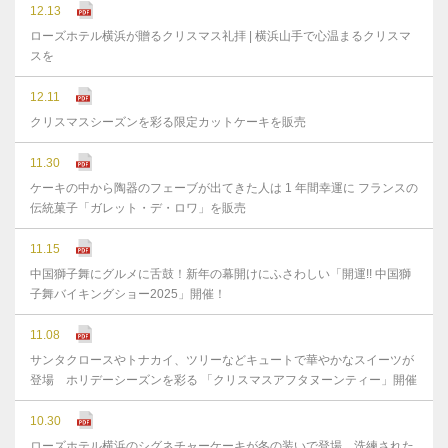
12.13
ローズホテル横浜が贈るクリスマス礼拝 | 横浜山手で心温まるクリスマ
スを
12.11
クリスマスシーズンを彩る限定カットケーキを販売
11.30
ケーキの中から陶器のフェーブが出てきた人は 1 年間幸運に フランスの
伝統菓子「ガレット・デ・ロワ」を販売
11.15
中国獅子舞にグルメに舌鼓！新年の幕開けにふさわしい「開運!! 中国獅
子舞バイキングショー2025」開催！
11.08
サンタクロースやトナカイ、ツリーなどキュートで華やかなスイーツが
登場 ホリデーシーズンを彩る 「クリスマスアフタヌーンティー」開催
10.30
ローズホテル横浜のシグネチャーケーキが冬の装いで登場 洗練された