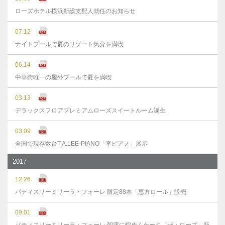
ローズホテル横浜新総支配人就任のお知らせ
07.12
ナイトプールで夏のリゾート気分を満喫
06.14
中華街唯一の屋外プールで夏を満喫
03.13
デラックスフロアプレミアムローズスイートルーム誕生
03.09
全国で現存数台T.A.LEE-PIANO「李ピアノ」展示
2017
12.26
パティスリーミリーラ・フォーレ 限定88本「恵方ロール」販売
09.01