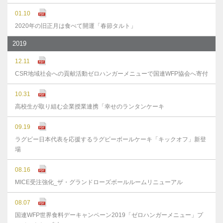
01.10
2020年の旧正月は食べて開運「春節タルト」
2019
12.11
CSR地域社会への貢献活動ゼロハンガーメニューで国連WFP協会へ寄付
10.31
高校生が取り組む企業授業連携「幸せのランタンケーキ
09.19
ラグビー日本代表を応援するラグビーボールケーキ「キックオフ」新登
場
08.16
MICE受注強化_ザ・グランドローズボールルームリニューアル
08.07
国連WFP世界食料デーキャンペーン2019「ゼロハンガーメニュー」プ