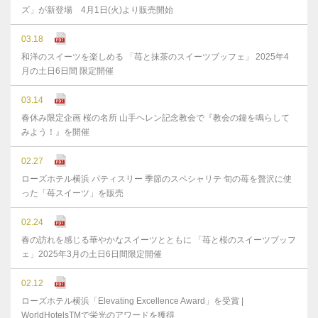
ズ」が新登場 4月1日(火)より販売開始
03.18
和洋のスイーツを楽しめる 「苺と抹茶のスイーツブッフェ」 2025年4
月の土日6日間 限定開催
03.14
春休み限定企画 桜の名所 山手ヘレン記念教会で『教会の鐘を鳴らして
みよう！』を開催
02.27
ローズホテル横浜 パティスリー 季節のスペシャリテ 旬の苺を贅沢に使
った「苺スイーツ」を販売
02.24
春の訪れを感じる華やかなスイーツとともに 「苺と桜のスイーツブッフ
ェ」2025年3月の土日6日間限定開催
02.12
ローズホテル横浜「Elevating Excellence Award」を受賞 |
WorldHotelsTMで栄光のアワードを獲得