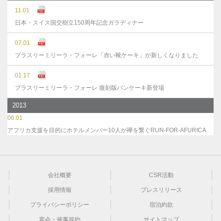
11.01
日本・スイス国交樹立150周年記念ガラディナー
07.01
ブラスリーミリーラ・フォーレ「赤い靴ケーキ」が新しくなりました
01.17
ブラスリーミリーラ・フォーレ 復刻版パンケーキ新登場
2013
06.01
アフリカ支援を目的にホテルメンバー10人が襷を繋ぐRUN-FOR-AFURICA
会社概要
CSR活動
採用情報
プレスリリース
プライバシーポリシー
宿泊約款
宴会・催事規約
サイトマップ