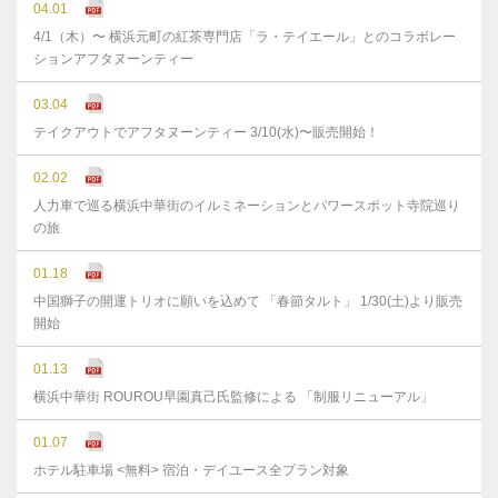
04.01
4/1（木）〜 横浜元町の紅茶専門店「ラ・テイエール」とのコラボレー
ションアフタヌーンティー
03.04
テイクアウトでアフタヌーンティー 3/10(水)〜販売開始！
02.02
人力車で巡る横浜中華街のイルミネーションとパワースポット寺院巡り
の旅
01.18
中国獅子の開運トリオに願いを込めて 「春節タルト」 1/30(土)より販売
開始
01.13
横浜中華街 ROUROU早園真己氏監修による 「制服リニューアル」
01.07
ホテル駐車場 <無料> 宿泊・デイユース全プラン対象