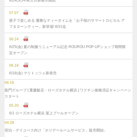
8/24(火)中秋大月餅展示開始
07.07
親子で楽しめる 優雅なティータイムを「お子様のサマートロピカル ア
フタヌーンティー」新登場! 8/31迄
06.24
6/25(金) 夏の制服リニューアル記念 ROUROU POP-UPショップ期間限
定オープン
06.18
6/18(金) マリトッツォ新発売
06.16
龍門グループ [ 重慶飯店・ローズホテル横浜 ] ワクチン接種済証キャンペーン
スタート
05.20
6/1 ローズホテル横浜 屋上プールオープン
04.28
宿泊・デイユース向け「ホリデールームサービス」販売開始」