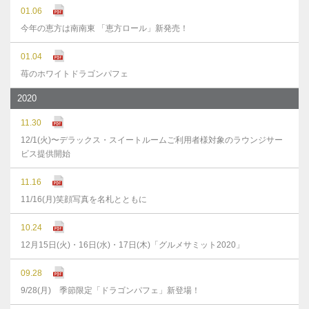
01.06
今年の恵方は南南東 「恵方ロール」新発売！
01.04
苺のホワイトドラゴンパフェ
2020
11.30
12/1(火)〜デラックス・スイートルームご利用者様対象のラウンジサー
ビス提供開始
11.16
11/16(月)笑顔写真を名札とともに
10.24
12月15日(火)・16日(水)・17日(木)「グルメサミット2020」
09.28
9/28(月) 季節限定「ドラゴンパフェ」新登場！