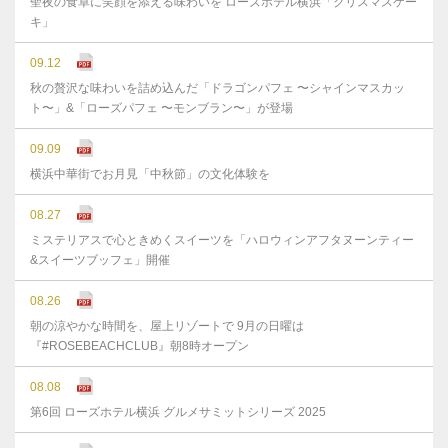
聖夜の食卓に笑顔を添える味わいを ローズホテル横浜「クリスマスケー
キ」
09.12
秋の贅沢な味わいを詰め込んだ「ドラゴンパフェ 〜シャインマスカッ
ト〜」&「ローズパフェ 〜モンブラン〜」が登場
09.09
横浜中華街でお月見「中秋節」の文化体験を
08.27
ミステリアスで心ときめくスイーツを「ハロウィンアフタヌーンティー
&スイーツブッフェ」開催
08.26
朝の涼やかな時間を、屋上リゾートで 9月の日曜は
『#ROSEBEACHCLUB』朝8時オープン
08.08
第6回 ローズホテル横浜 グルメサミットシリーズ 2025