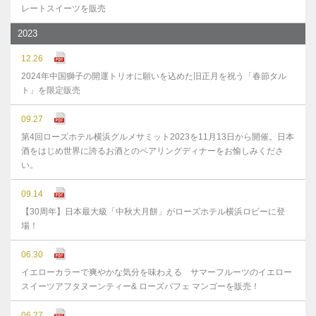
レートスイーツを販売
2023
12.26
2024年中国獅子の開運トリオに願いを込めた旧正月を祝う「春節タル
ト」を限定販売
09.27
第4回ローズホテル横浜グルメサミット2023を11月13日から開催。日本
酒をはじめ世界に誇るお酒とのペアリングディナーをお愉しみくださ
い。
09.14
【30周年】日本最大級「中秋大月餅」がローズホテル横浜ロビーに登
場！
06.30
イエローカラーで爽やかな気分を味わえる サマーフルーツのイエロー
スイーツアフタヌーンティー& ローズパフェ マンゴーを販売！
06.27