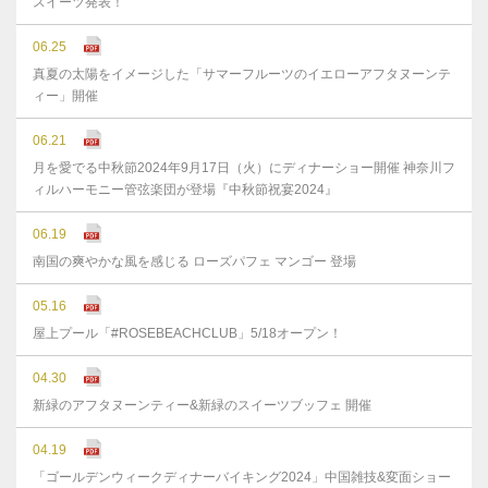
スイーツ発表！
06.25
真夏の太陽をイメージした「サマーフルーツのイエローアフタヌーンテ
ィー」開催
06.21
月を愛でる中秋節2024年9月17日（火）にディナーショー開催 神奈川フ
ィルハーモニー管弦楽団が登場『中秋節祝宴2024』
06.19
南国の爽やかな風を感じる ローズパフェ マンゴー 登場
05.16
屋上プール「#ROSEBEACHCLUB」5/18オープン！
04.30
新緑のアフタヌーンティー&新緑のスイーツブッフェ 開催
04.19
「ゴールデンウィークディナーバイキング2024」中国雑技&変面ショー