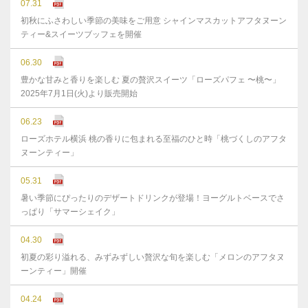
07.31
初秋にふさわしい季節の美味をご用意 シャインマスカットアフタヌーン
ティー&スイーツブッフェを開催
06.30
豊かな⽢みと⾹りを楽しむ 夏の贅沢スイーツ「ローズパフェ 〜桃〜」
2025年7⽉1⽇(⽕)より販売開始
06.23
ローズホテル横浜 桃の香りに包まれる至福のひと時「桃づくしのアフタ
ヌーンティー」
05.31
暑い季節にぴったりのデザートドリンクが登場！ヨーグルトベースでさ
っぱり「サマーシェイク」
04.30
初夏の彩り溢れる、みずみずしい贅沢な旬を楽しむ「メロンのアフタヌ
ーンティー」開催
04.24