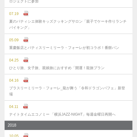
ロジェクトに参加
07.19
夏のパティシエ体験キッズクッキングサロン「親子でケーキ作りランチ
バイキング」
05.09
重慶飯店とパティスリーミリーラ・フォーレが初コラボ！番餅パン
04.25
ひとり旅、女子旅、親娘旅におすすめ「開運！龍旅プラン
04.16
ブラスリーミリーラ・フォーレ_龍が舞う「令和ドラゴンパフェ」新登
場
04.11
ナイトタイムエコノミー 「横浜JAZZ-NIGHT」毎週金曜日再開へ
2018
10.05