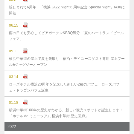
親しまれて6周年 「横浜 JAZZ Night 6 周年記念 Special Night」6/30に
開催
06.15
雨の日でも安心してビアガーデン&BBQ気分 「夏のハートランドビール
フェア」
05.11
横浜中華街の屋上で夏を先取り 宿泊・デイユースゲスト専用 屋上プー
ル&ジャグジーオープン
03.14
ローズホテル横浜20周年を記念した新しい2種のパフェ ローズパフ
ェ・ドラゴンパフェ誕生
01.18
横浜中華街160年の歴史がわかる、新しい観光スポットが誕生します！
「ホテル de ミュージアム 横浜中華街 歴史回廊」
2022