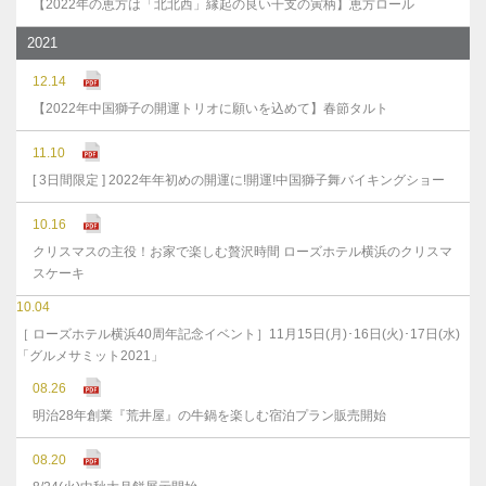
【2022年の恵方は「北北西」縁起の良い干支の寅柄】恵方ロール
2021
12.14
【2022年中国獅子の開運トリオに願いを込めて】春節タルト
11.10
[ 3日間限定 ] 2022年年初めの開運に!開運!中国獅子舞バイキングショー
10.16
クリスマスの主役！お家で楽しむ贅沢時間 ローズホテル横浜のクリスマ
スケーキ
10.04
［ ローズホテル横浜40周年記念イベント］11月15日(月)･16日(火)･17日(水)
「グルメサミット2021」
08.26
明治28年創業『荒井屋』の牛鍋を楽しむ宿泊プラン販売開始
08.20