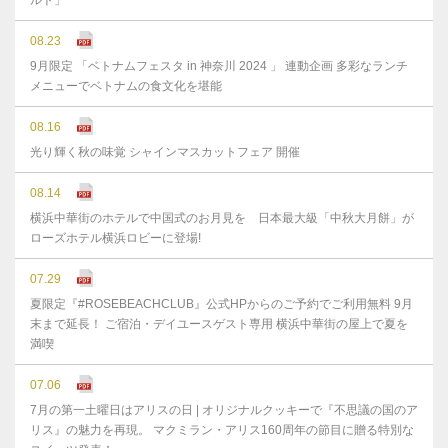
ルト」
08.23
9月限定 「ベトナムフェスタ in 神奈川 2024 」 連動企画 多彩なランチ
メニューでベトナムの食文化を堪能
08.16
光り輝く秋の味覚 シャインマスカットフェア 開催
08.14
横浜中華街のホテルで中国式のお月見を 日本最大級「中秋大月餅」が
ローズホテル横浜ロビーに登場!
07.29
夏限定『#ROSEBEACHCLUB』公式HPからのご予約でご利用無料 9月
末まで延⻑！ ご宿泊・デイユースゲスト専用 横浜中華街の屋上で夏を
満喫
07.06
7月の第一土曜日はアリスの日 | オリジナルクッキーで『不思議の国のア
リス』の魅力を再現。 マクミラン・アリス160周年の節目に贈る特別な