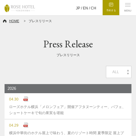
JP /
EN
/
CH
予約する
MENU
HOME
プレスリリース
Press Release
プレスリリース
ALL
2026
04.30
ローズホテル横浜「メロンフェア」開催アフタヌーンティー、パフェ、
ショートケーキで旬の果実を堪能
04.29
横浜中華街のホテル屋上で味わう、夏のリゾート時間 夏季限定 屋上プ