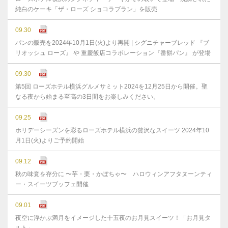
純白のケーキ「ザ・ローズ ショコラブラン」を販売
09.30
パンの販売を2024年10月1日(火)より再開 | シグニチャーブレッド 『ブ
リオッシュ ローズ』 や 重慶飯店コラボレーション『番餅パン』 が登場
09.30
第5回 ローズホテル横浜グルメサミット2024を12月25日から開催。聖
なる夜から始まる至高の3日間をお楽しみください。
09.25
ホリデーシーズンを彩るローズホテル横浜の贅沢なスイーツ 2024年10
月1日(火)よりご予約開始
09.12
秋の味覚を存分に 〜芋・栗・かぼちゃ〜 ハロウィンアフタヌーンティ
ー・スイーツブッフェ開催
09.01
夜空に浮かぶ満月をイメージした十五夜のお月見スイーツ！「お月見タ