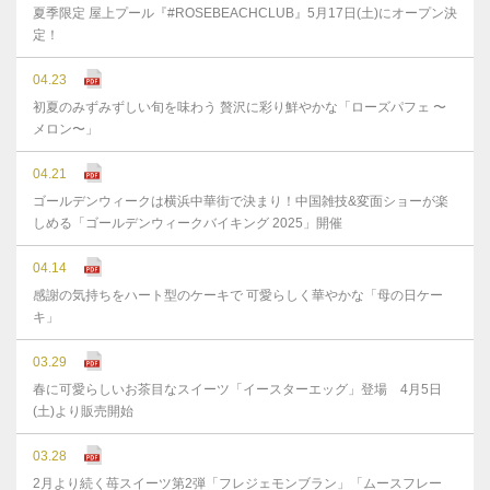
夏季限定 屋上プール『#ROSEBEACHCLUB』5月17日(土)にオープン決
定！
04.23
初夏のみずみずしい旬を味わう 贅沢に彩り鮮やかな「ローズパフェ 〜
メロン〜」
04.21
ゴールデンウィークは横浜中華街で決まり！中国雑技&変面ショーが楽
しめる「ゴールデンウィークバイキング 2025」開催
04.14
感謝の気持ちをハート型のケーキで 可愛らしく華やかな「母の日ケー
キ」
03.29
春に可愛らしいお茶目なスイーツ「イースターエッグ」登場 4月5日
(土)より販売開始
03.28
2月より続く苺スイーツ第2弾「フレジェモンブラン」「ムースフレー