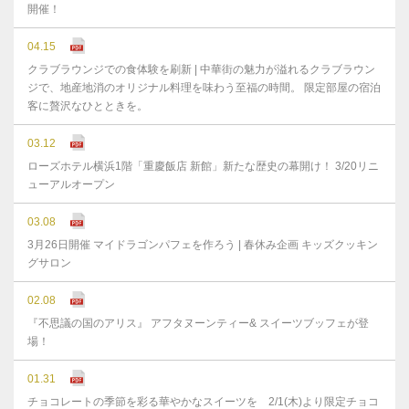
開催！
04.15
クラブラウンジでの食体験を刷新 | 中華街の魅力が溢れるクラブラウン
ジで、地産地消のオリジナル料理を味わう至福の時間。 限定部屋の宿泊
客に贅沢なひとときを。
03.12
ローズホテル横浜1階「重慶飯店 新館」新たな歴史の幕開け！ 3/20リニ
ューアルオープン
03.08
3月26日開催 マイドラゴンパフェを作ろう | 春休み企画 キッズクッキン
グサロン
02.08
『不思議の国のアリス』 アフタヌーンティー& スイーツブッフェが登
場！
01.31
チョコレートの季節を彩る華やかなスイーツを 2/1(木)より限定チョコ