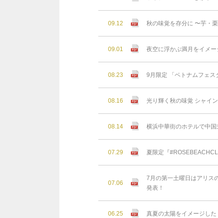
09.12
秋の味覚を存分に 〜芋・
09.01
夜空に浮かぶ満月をイメー
08.23
9月限定 「ベトナムフェスタ
08.16
光り輝く秋の味覚 シャイン
08.14
横浜中華街のホテルで中国
07.29
夏限定『#ROSEBEAC
7月の第一土曜日はアリスの
07.06
発表！
06.25
真夏の太陽をイメージした