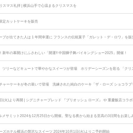
スマス礼拝 | 横浜山手で心温まるクリスマスを
限定カットケーキを販売
ーブが出てきた人は 1 年間幸運に フランスの伝統菓子「ガレット・デ・ロワ」を販
新年の幕開けにふさわしい「開運!! 中国獅子舞バイキングショー2025」開催！
、ツリーなどキュートで華やかなスイーツが登場 ホリデーシーズンを彩る 「クリ
チャーケーキが冬の装いで登場 洗練された純白のケーキ「ザ・ローズ ショコラブ
1日(火)より再開 | シグニチャーブレッド 『ブリオッシュ ローズ』 や 重慶飯店コ
ルメサミット2024を12月25日から開催。聖なる夜から始まる至高の3日間をお楽し
ズホテル横浜の贅沢なスイーツ 2024年10月1日(火)よりご予約開始