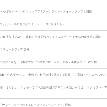
栗・かぼちゃ〜 ハロウィンアフタヌーンティー・スイーツブッフェ開催
ジした十五夜のお月見スイーツ！「お月見タルト」
 in 神奈川 2024 」 連動企画 多彩なランチメニューでベトナムの食文化を堪能
マスカットフェア 開催
式のお月見を 日本最大級「中秋大月餅」がローズホテル横浜ロビーに登場!
HCLUB』公式HPからのご予約でご利用無料 9月末まで延⻑！ ご宿泊・デイユースゲ
日 | オリジナルクッキーで『不思議の国のアリス』の魅力を再現。 マクミラン・
「サマーフルーツのイエローアフタヌーンティー」開催