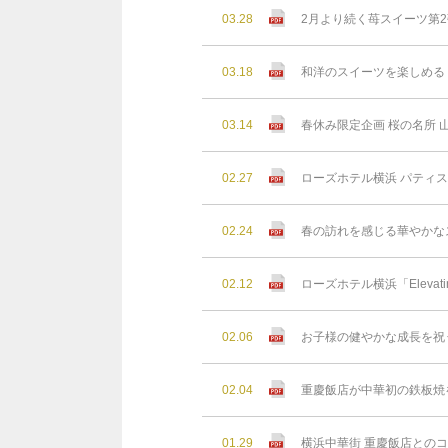
03.28
2月より続く苺スイーツ第2
03.18
和洋のスイーツを楽しめる 
03.14
春休み限定企画 桜の名所
02.27
ローズホテル横浜 パティ
02.24
春の訪れを感じる華やかなス
02.12
ローズホテル横浜「Elevating
02.06
お子様の健やかな成⻑を祝
02.04
重慶飯店が中華初の鉄板焼を
01.29
横浜中華街 重慶飯店との