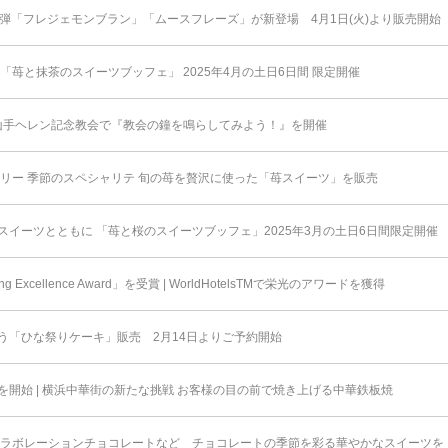
弾「フレジェモンブラン」「ムースフレーズ」が新登場 4月1日(火)より販売開始
「苺と抹茶のスイーツブッフェ」 2025年4月の土日6日間 限定開催
 山手ヘレン記念教会で『教会の鐘を鳴らしてみよう！』を開催
スリー 季節のスペシャリテ 旬の苺を贅沢に使った「苺スイーツ」を販売
イーツとともに 「苺と桜のスイーツブッフェ」2025年3月の土日6日間限定開催
 Excellence Award」を受賞 | WorldHotelsTMで栄光のアワードを獲得
う「ひな祭りケーキ」販売 2月14日よりご予約開始
開始 | 横浜中華街の新たな挑戦 お客様の目の前で焼き上げる中華鉄板焼
コラボレーションチョコレートなど チョコレートの季節を彩る華やかなスイーツを