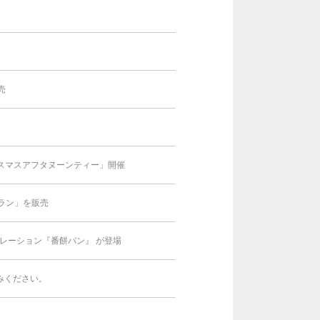
売
スマスアフタヌーンティー」開催
ラン」を販売
ラボレーション『番餅パン』 が登場
みください。