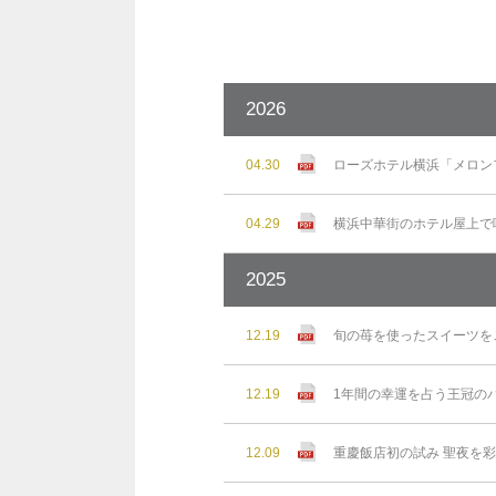
2026
04.30
ローズホテル横浜「メロン
04.29
横浜中華街のホテル屋上で味わ
2025
12.19
旬の苺を使ったスイーツを
12.19
1年間の幸運を占う王冠の
12.09
重慶飯店初の試み 聖夜を