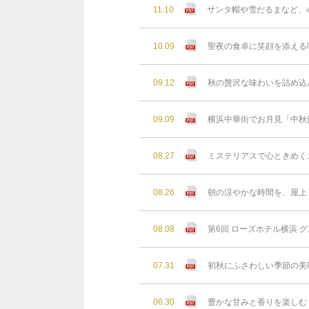
11.10
サンタ帽や雪だるまなど、
10.09
聖夜の食卓に笑顔を添える
09.12
秋の贅沢な味わいを詰め込
09.09
横浜中華街でお月見「中秋
08.27
ミステリアスで心ときめく
08.26
朝の涼やかな時間を、屋上リゾ
08.08
第6回 ローズホテル横浜 グ
07.31
初秋にふさわしい季節の美
06.30
豊かな⽢みと⾹りを楽しむ 