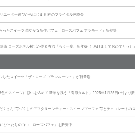
催「クリエーター選びからはじまる!春のブライダル体験会」
らったスイーツ 華やかな新作パフェ「ローズパフェ アラモード」新登場
中華街 ローズホテル横浜が贈る春節「もう一度、新年好（=あけましておめでとう）
ジしたスイーツ「ザ・ローズ ブランルージュ」が新登場
色のスイーツに願いを込めて 新年を祝う「春節タルト」2025年1月25日(土)より
だくさん! 苺づくしのアフタヌーンティー・スイーツブッフェ 苺とチョコレートのス
ンにぴったりの白い「ローズパフェ」を販売中