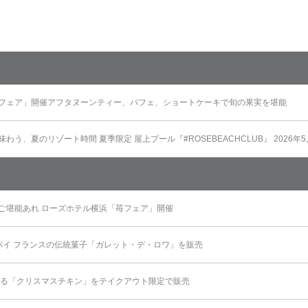
フェア」開催アフタヌーンティー、パフェ、ショートケーキで旬の果実を堪能
う、夏のリゾート時間 夏季限定 屋上プール『#ROSEBEACHCLUB』 2026年
ご堪能あれ ローズホテル横浜「苺フェア」開催
パイ フランスの伝統菓子「ガレット・デ・ロワ」を販売
彩る「クリスマスチキン」をテイクアウト限定で販売