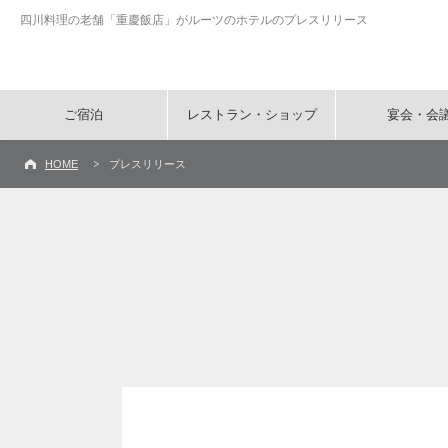
四川料理の老舗「重慶飯店」がルーツのホテルのプレスリリース
ご宿泊
レストラン・ショップ
宴会・会
HOME
プレスリリース