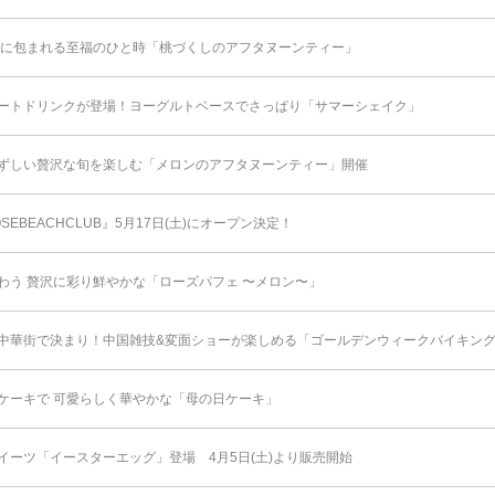
りに包まれる至福のひと時「桃づくしのアフタヌーンティー」
ートドリンクが登場！ヨーグルトベースでさっぱり「サマーシェイク」
ずしい贅沢な旬を楽しむ「メロンのアフタヌーンティー」開催
SEBEACHCLUB』5月17日(土)にオープン決定！
わう 贅沢に彩り鮮やかな「ローズパフェ 〜メロン〜」
中華街で決まり！中国雑技&変面ショーが楽しめる「ゴールデンウィークバイキング 2
ケーキで 可愛らしく華やかな「母の日ケーキ」
イーツ「イースターエッグ」登場 4月5日(土)より販売開始