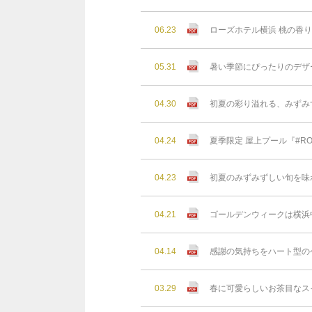
06.23
ローズホテル横浜 桃の香
05.31
暑い季節にぴったりのデザ
04.30
初夏の彩り溢れる、みずみ
04.24
夏季限定 屋上プール『#RO
04.23
初夏のみずみずしい旬を味
04.21
ゴールデンウィークは横浜
04.14
感謝の気持ちをハート型の
03.29
春に可愛らしいお茶目なス