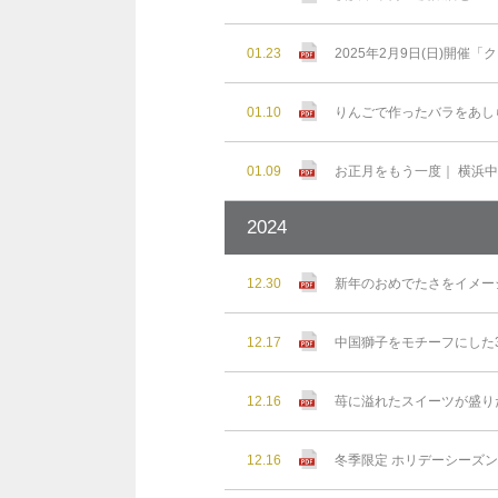
01.23
2025年2月9日(日)開
01.10
りんごで作ったバラをあし
01.09
お正月をもう一度｜ 横浜
2024
12.30
新年のおめでたさをイメー
12.17
中国獅子をモチーフにした3
12.16
苺に溢れたスイーツが盛り
12.16
冬季限定 ホリデーシーズ