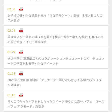
02.06
お子様の健やかな成⻑を祝う「ひな祭りケーキ」販売 2月14日よりご
予約開始
02.04
重慶飯店が中華初の鉄板焼を開始 | 横浜中華街の新たな挑戦 お客様の目
の前で焼き上げる中華鉄板焼
01.29
横浜中華街 重慶飯店とのコラボレーションチョコレートなど チョコレ
ートの季節を彩る華やかなスイーツを
01.23
2025年2月9日(日)開催「クリエーター選びからはじまる!春のブライダ
ル体験会」
01.10
りんごで作ったバラをあしらったスイーツ 華やかな新作パフェ「ローズ
パフェ アラモード」新登場