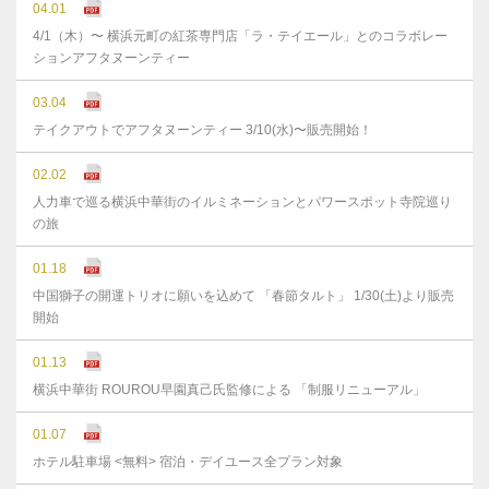
04.01
4/1（木）〜 横浜元町の紅茶専門店「ラ・テイエール」とのコラボレー
ションアフタヌーンティー
03.04
テイクアウトでアフタヌーンティー 3/10(水)〜販売開始！
02.02
人力車で巡る横浜中華街のイルミネーションとパワースポット寺院巡り
の旅
01.18
中国獅子の開運トリオに願いを込めて 「春節タルト」 1/30(土)より販売
開始
01.13
横浜中華街 ROUROU早園真己氏監修による 「制服リニューアル」
01.07
ホテル駐車場 <無料> 宿泊・デイユース全プラン対象