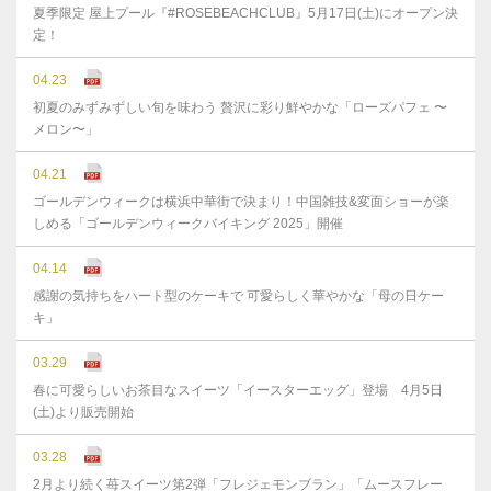
夏季限定 屋上プール『#ROSEBEACHCLUB』5月17日(土)にオープン決
定！
04.23
初夏のみずみずしい旬を味わう 贅沢に彩り鮮やかな「ローズパフェ 〜
メロン〜」
04.21
ゴールデンウィークは横浜中華街で決まり！中国雑技&変面ショーが楽
しめる「ゴールデンウィークバイキング 2025」開催
04.14
感謝の気持ちをハート型のケーキで 可愛らしく華やかな「母の日ケー
キ」
03.29
春に可愛らしいお茶目なスイーツ「イースターエッグ」登場 4月5日
(土)より販売開始
03.28
2月より続く苺スイーツ第2弾「フレジェモンブラン」「ムースフレー