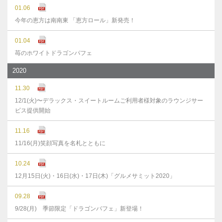
01.06
今年の恵方は南南東 「恵方ロール」新発売！
01.04
苺のホワイトドラゴンパフェ
2020
11.30
12/1(火)〜デラックス・スイートルームご利用者様対象のラウンジサー
ビス提供開始
11.16
11/16(月)笑顔写真を名札とともに
10.24
12月15日(火)・16日(水)・17日(木)「グルメサミット2020」
09.28
9/28(月) 季節限定「ドラゴンパフェ」新登場！