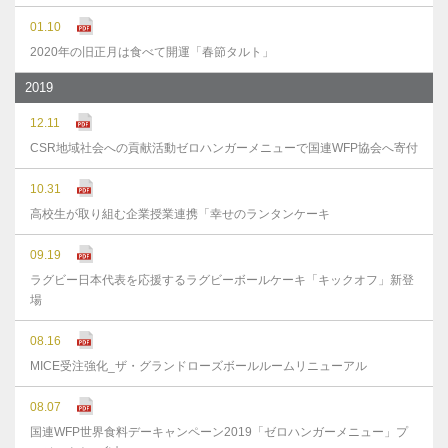
01.10
2020年の旧正月は食べて開運「春節タルト」
2019
12.11
CSR地域社会への貢献活動ゼロハンガーメニューで国連WFP協会へ寄付
10.31
高校生が取り組む企業授業連携「幸せのランタンケーキ
09.19
ラグビー日本代表を応援するラグビーボールケーキ「キックオフ」新登
場
08.16
MICE受注強化_ザ・グランドローズボールルームリニューアル
08.07
国連WFP世界食料デーキャンペーン2019「ゼロハンガーメニュー」プ