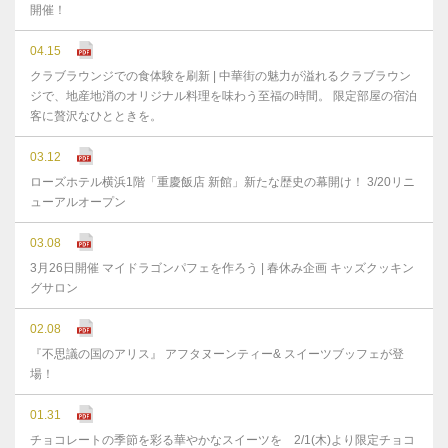
開催！
04.15
クラブラウンジでの食体験を刷新 | 中華街の魅力が溢れるクラブラウン
ジで、地産地消のオリジナル料理を味わう至福の時間。 限定部屋の宿泊
客に贅沢なひとときを。
03.12
ローズホテル横浜1階「重慶飯店 新館」新たな歴史の幕開け！ 3/20リニ
ューアルオープン
03.08
3月26日開催 マイドラゴンパフェを作ろう | 春休み企画 キッズクッキン
グサロン
02.08
『不思議の国のアリス』 アフタヌーンティー& スイーツブッフェが登
場！
01.31
チョコレートの季節を彩る華やかなスイーツを 2/1(木)より限定チョコ