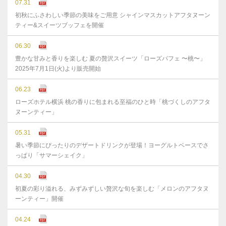
07.31
初秋にふさわしい季節の美味をご用意 シャインマスカットアフタヌーン
ティー&スイーツブッフェを開催
06.30
豊かな⽢みと⾹りを楽しむ 夏の贅沢スイーツ「ローズパフェ 〜桃〜」
2025年7⽉1⽇(⽕)より販売開始
06.23
ローズホテル横浜 桃の香りに包まれる至福のひと時「桃づくしのアフタ
ヌーンティー」
05.31
暑い季節にぴったりのデザートドリンクが登場！ヨーグルトベースでさ
っぱり「サマーシェイク」
04.30
初夏の彩り溢れる、みずみずしい贅沢な旬を楽しむ「メロンのアフタヌ
ーンティー」開催
04.24