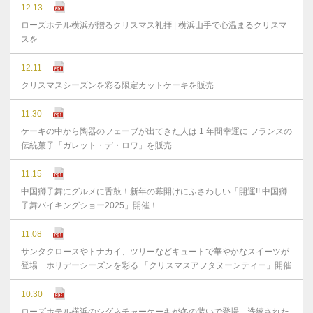
12.13
ローズホテル横浜が贈るクリスマス礼拝 | 横浜山手で心温まるクリスマ
スを
12.11
クリスマスシーズンを彩る限定カットケーキを販売
11.30
ケーキの中から陶器のフェーブが出てきた人は 1 年間幸運に フランスの
伝統菓子「ガレット・デ・ロワ」を販売
11.15
中国獅子舞にグルメに舌鼓！新年の幕開けにふさわしい「開運!! 中国獅
子舞バイキングショー2025」開催！
11.08
サンタクロースやトナカイ、ツリーなどキュートで華やかなスイーツが
登場 ホリデーシーズンを彩る 「クリスマスアフタヌーンティー」開催
10.30
ローズホテル横浜のシグネチャーケーキが冬の装いで登場 洗練された