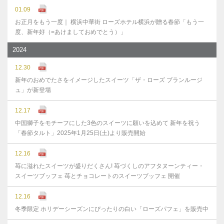
01.09
お正月をもう一度｜ 横浜中華街 ローズホテル横浜が贈る春節「もう一
度、新年好（=あけましておめでとう）」
2024
12.30
新年のおめでたさをイメージしたスイーツ「ザ・ローズ ブランルージ
ュ」が新登場
12.17
中国獅子をモチーフにした3色のスイーツに願いを込めて 新年を祝う
「春節タルト」2025年1月25日(土)より販売開始
12.16
苺に溢れたスイーツが盛りだくさん! 苺づくしのアフタヌーンティー・
スイーツブッフェ 苺とチョコレートのスイーツブッフェ 開催
12.16
冬季限定 ホリデーシーズンにぴったりの白い「ローズパフェ」を販売中