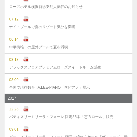
ローズホテル横浜新総支配人就任のお知らせ
07.12
ナイトプールで夏のリゾート気分を満喫
06.14
中華街唯一の屋外プールで夏を満喫
03.13
デラックスフロアプレミアムローズスイートルーム誕生
03.09
全国で現存数台T.A.LEE-PIANO「李ピアノ」展示
2017
12.26
パティスリーミリーラ・フォーレ 限定88本「恵方ロール」販売
09.01