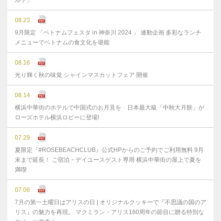
ルト」
08.23
9月限定 「ベトナムフェスタ in 神奈川 2024 」 連動企画 多彩なランチ
メニューでベトナムの食文化を堪能
08.16
光り輝く秋の味覚 シャインマスカットフェア 開催
08.14
横浜中華街のホテルで中国式のお月見を 日本最大級「中秋大月餅」が
ローズホテル横浜ロビーに登場!
07.29
夏限定『#ROSEBEACHCLUB』公式HPからのご予約でご利用無料 9月
末まで延⻑！ ご宿泊・デイユースゲスト専用 横浜中華街の屋上で夏を
満喫
07.06
7月の第一土曜日はアリスの日 | オリジナルクッキーで『不思議の国のア
リス』の魅力を再現。 マクミラン・アリス160周年の節目に贈る特別な