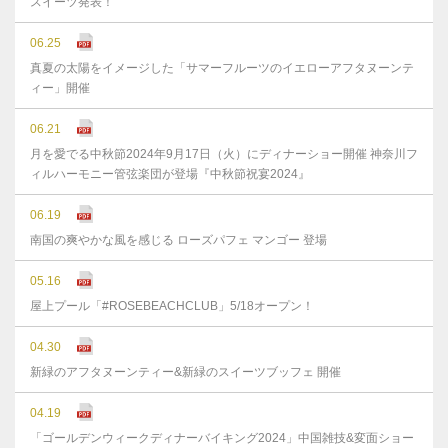
スイーツ発表！
06.25
真夏の太陽をイメージした「サマーフルーツのイエローアフタヌーンテ
ィー」開催
06.21
月を愛でる中秋節2024年9月17日（火）にディナーショー開催 神奈川フ
ィルハーモニー管弦楽団が登場『中秋節祝宴2024』
06.19
南国の爽やかな風を感じる ローズパフェ マンゴー 登場
05.16
屋上プール「#ROSEBEACHCLUB」5/18オープン！
04.30
新緑のアフタヌーンティー&新緑のスイーツブッフェ 開催
04.19
「ゴールデンウィークディナーバイキング2024」中国雑技&変面ショー