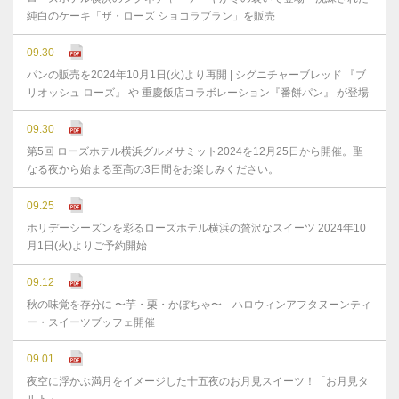
純白のケーキ「ザ・ローズ ショコラブラン」を販売
09.30
パンの販売を2024年10月1日(火)より再開 | シグニチャーブレッド 『ブ
リオッシュ ローズ』 や 重慶飯店コラボレーション『番餅パン』 が登場
09.30
第5回 ローズホテル横浜グルメサミット2024を12月25日から開催。聖
なる夜から始まる至高の3日間をお楽しみください。
09.25
ホリデーシーズンを彩るローズホテル横浜の贅沢なスイーツ 2024年10
月1日(火)よりご予約開始
09.12
秋の味覚を存分に 〜芋・栗・かぼちゃ〜 ハロウィンアフタヌーンティ
ー・スイーツブッフェ開催
09.01
夜空に浮かぶ満月をイメージした十五夜のお月見スイーツ！「お月見タ