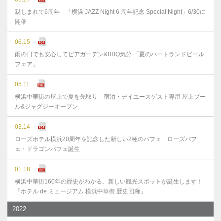
親しまれて6周年 「横浜 JAZZ Night 6 周年記念 Special Night」6/30に
開催
06.15
雨の日でも安心してビアガーデン&BBQ気分 「夏のハートランドビール
フェア」
05.11
横浜中華街の屋上で夏を先取り 宿泊・デイユースゲスト専用 屋上プー
ル&ジャグジーオープン
03.14
ローズホテル横浜20周年を記念した新しい2種のパフェ ローズパフ
ェ・ドラゴンパフェ誕生
01.18
横浜中華街160年の歴史がわかる、新しい観光スポットが誕生します！
「ホテル de ミュージアム 横浜中華街 歴史回廊」
2022