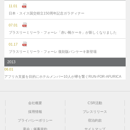
11.01
日本・スイス国交樹立150周年記念ガラディナー
07.01
ブラスリーミリーラ・フォーレ「赤い靴ケーキ」が新しくなりました
01.17
ブラスリーミリーラ・フォーレ 復刻版パンケーキ新登場
2013
06.01
アフリカ支援を目的にホテルメンバー10人が襷を繋ぐRUN-FOR-AFURICA
会社概要
CSR活動
採用情報
プレスリリース
プライバシーポリシー
宿泊約款
宴会・催事規約
サイトマップ