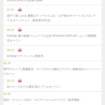
8/24(火)中秋大月餅展示開始
07.07
親子で楽しめる 優雅なティータイムを「お子様のサマートロピカル ア
フタヌーンティー」新登場! 8/31迄
06.24
6/25(金) 夏の制服リニューアル記念 ROUROU POP-UPショップ期間限
定オープン
06.18
6/18(金) マリトッツォ新発売
06.16
龍門グループ [ 重慶飯店・ローズホテル横浜 ] ワクチン接種済証キャンペーン
スタート
05.20
6/1 ローズホテル横浜 屋上プールオープン
04.28
宿泊・デイユース向け「ホリデールームサービス」販売開始」