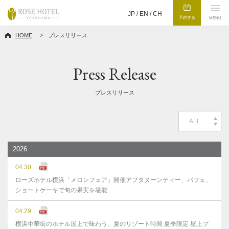
JP /
EN
/
CH
予約する
MENU
HOME
プレスリリース
Press Release
プレスリリース
ALL
2026
04.30
ローズホテル横浜「メロンフェア」開催アフタヌーンティー、パフェ、
ショートケーキで旬の果実を堪能
04.29
横浜中華街のホテル屋上で味わう、夏のリゾート時間 夏季限定 屋上プ