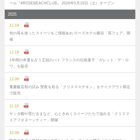
ール『#ROSEBEACHCLUB』 2026年5月16日（土）オープン
2025
12.19
旬の苺を使ったスイーツをご堪能あれ ローズホテル横浜「苺フェア」開
催
12.19
1年間の幸運を占う王冠のパイ フランスの伝統菓子「ガレット・デ・ロ
ワ」を販売
12.09
重慶飯店初の試み 聖夜を彩る「クリスマスチキン」をテイクアウト限定
で販売
11.10
サンタ帽や雪だるまなど、心ときめくスイーツたちで溢れる「クリスマ
スアフタヌーンティー」開催
10.09