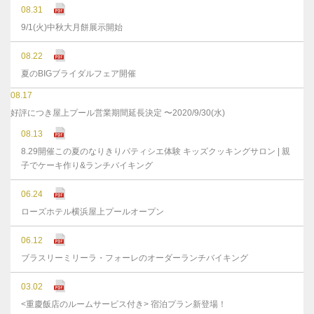
08.31
9/1(火)中秋大月餅展示開始
08.22
夏のBIGブライダルフェア開催
08.17
好評につき屋上プール営業期間延長決定 〜2020/9/30(水)
08.13
8.29開催この夏のなりきりパティシエ体験 キッズクッキングサロン | 親
子でケーキ作り&ランチバイキング
06.24
ローズホテル横浜屋上プールオープン
06.12
ブラスリーミリーラ・フォーレのオーダーランチバイキング
03.02
<重慶飯店のルームサービス付き> 宿泊プラン新登場！