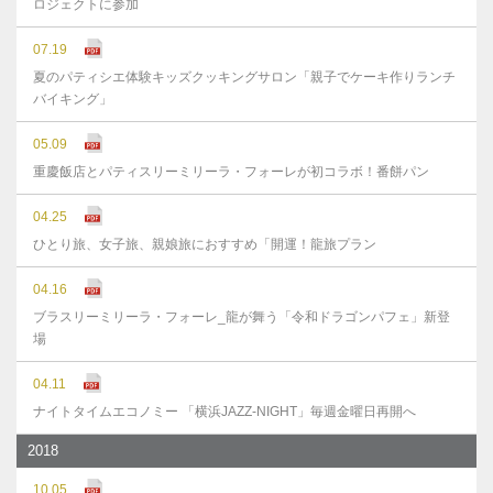
ロジェクトに参加
07.19
夏のパティシエ体験キッズクッキングサロン「親子でケーキ作りランチ
バイキング」
05.09
重慶飯店とパティスリーミリーラ・フォーレが初コラボ！番餅パン
04.25
ひとり旅、女子旅、親娘旅におすすめ「開運！龍旅プラン
04.16
ブラスリーミリーラ・フォーレ_龍が舞う「令和ドラゴンパフェ」新登
場
04.11
ナイトタイムエコノミー 「横浜JAZZ-NIGHT」毎週金曜日再開へ
2018
10.05