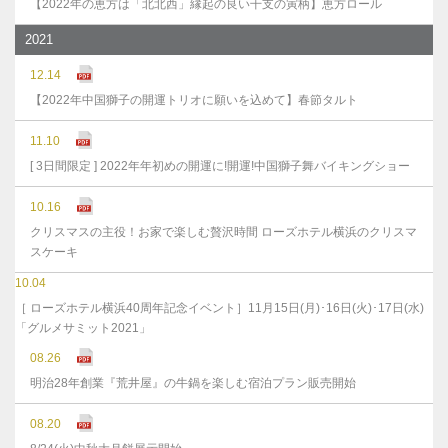
【2022年の恵方は「北北西」縁起の良い干支の寅柄】恵方ロール
2021
12.14
【2022年中国獅子の開運トリオに願いを込めて】春節タルト
11.10
[ 3日間限定 ] 2022年年初めの開運に!開運!中国獅子舞バイキングショー
10.16
クリスマスの主役！お家で楽しむ贅沢時間 ローズホテル横浜のクリスマ
スケーキ
10.04
［ ローズホテル横浜40周年記念イベント］11月15日(月)･16日(火)･17日(水)
「グルメサミット2021」
08.26
明治28年創業『荒井屋』の牛鍋を楽しむ宿泊プラン販売開始
08.20