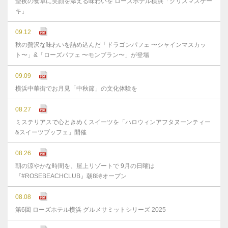
聖夜の食卓に笑顔を添える味わいを ローズホテル横浜「クリスマスケー
キ」
09.12
秋の贅沢な味わいを詰め込んだ「ドラゴンパフェ 〜シャインマスカッ
ト〜」&「ローズパフェ 〜モンブラン〜」が登場
09.09
横浜中華街でお月見「中秋節」の文化体験を
08.27
ミステリアスで心ときめくスイーツを「ハロウィンアフタヌーンティー
&スイーツブッフェ」開催
08.26
朝の涼やかな時間を、屋上リゾートで 9月の日曜は
『#ROSEBEACHCLUB』朝8時オープン
08.08
第6回 ローズホテル横浜 グルメサミットシリーズ 2025