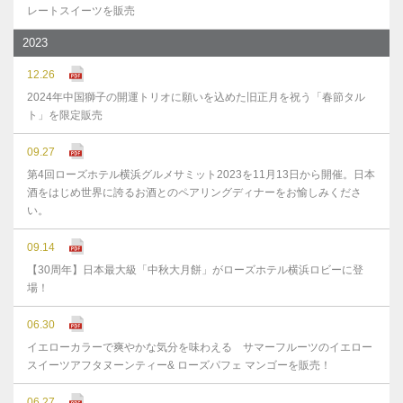
レートスイーツを販売
2023
12.26
2024年中国獅子の開運トリオに願いを込めた旧正月を祝う「春節タル
ト」を限定販売
09.27
第4回ローズホテル横浜グルメサミット2023を11月13日から開催。日本
酒をはじめ世界に誇るお酒とのペアリングディナーをお愉しみくださ
い。
09.14
【30周年】日本最大級「中秋大月餅」がローズホテル横浜ロビーに登
場！
06.30
イエローカラーで爽やかな気分を味わえる サマーフルーツのイエロー
スイーツアフタヌーンティー& ローズパフェ マンゴーを販売！
06.27