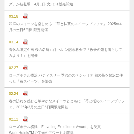
ズ」が新登場 4月1日(火)より販売開始
03.18
和洋のスイーツを楽しめる 「苺と抹茶のスイーツブッフェ」 2025年4
月の土日6日間 限定開催
03.14
春休み限定企画 桜の名所 山手ヘレン記念教会で『教会の鐘を鳴らして
みよう！』を開催
02.27
ローズホテル横浜 パティスリー 季節のスペシャリテ 旬の苺を贅沢に使
った「苺スイーツ」を販売
02.24
春の訪れを感じる華やかなスイーツとともに 「苺と桜のスイーツブッフ
ェ」2025年3月の土日6日間限定開催
02.12
ローズホテル横浜「Elevating Excellence Award」を受賞 |
WorldHotelsTMで栄光のアワードを獲得