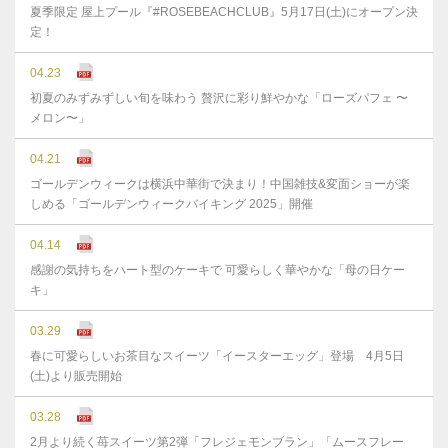
夏季限定 屋上プール『#ROSEBEACHCLUB』5月17日(土)にオープン決
定！
04.23
初夏のみずみずしい旬を味わう 贅沢に彩り鮮やかな「ローズパフェ 〜
メロン〜」
04.21
ゴールデンウィークは横浜中華街で決まり！中国雑技&変面ショーが楽
しめる「ゴールデンウィークバイキング 2025」開催
04.14
感謝の気持ちをハート型のケーキで 可愛らしく華やかな「母の日ケー
キ」
03.29
春に可愛らしいお茶目なスイーツ「イースターエッグ」登場 4月5日
(土)より販売開始
03.28
2月より続く苺スイーツ第2弾「フレジェモンブラン」「ムースフレー