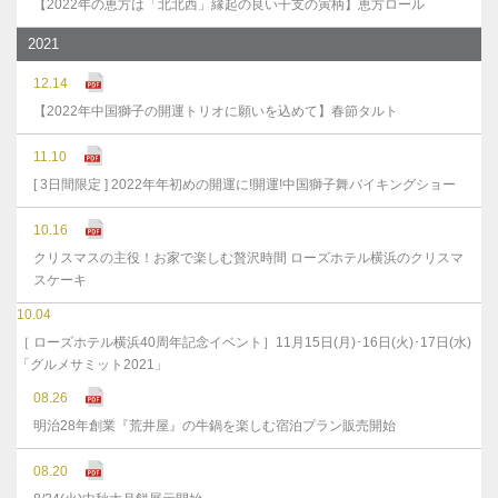
【2022年の恵方は「北北西」縁起の良い干支の寅柄】恵方ロール
2021
12.14
【2022年中国獅子の開運トリオに願いを込めて】春節タルト
11.10
[ 3日間限定 ] 2022年年初めの開運に!開運!中国獅子舞バイキングショー
10.16
クリスマスの主役！お家で楽しむ贅沢時間 ローズホテル横浜のクリスマ
スケーキ
10.04
［ ローズホテル横浜40周年記念イベント］11月15日(月)･16日(火)･17日(水)
「グルメサミット2021」
08.26
明治28年創業『荒井屋』の牛鍋を楽しむ宿泊プラン販売開始
08.20