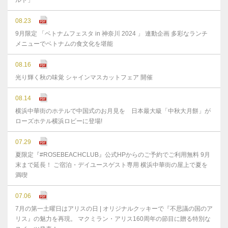
ルト」
08.23
9月限定 「ベトナムフェスタ in 神奈川 2024 」 連動企画 多彩なランチ
メニューでベトナムの食文化を堪能
08.16
光り輝く秋の味覚 シャインマスカットフェア 開催
08.14
横浜中華街のホテルで中国式のお月見を 日本最大級「中秋大月餅」が
ローズホテル横浜ロビーに登場!
07.29
夏限定『#ROSEBEACHCLUB』公式HPからのご予約でご利用無料 9月
末まで延⻑！ ご宿泊・デイユースゲスト専用 横浜中華街の屋上で夏を
満喫
07.06
7月の第一土曜日はアリスの日 | オリジナルクッキーで『不思議の国のア
リス』の魅力を再現。 マクミラン・アリス160周年の節目に贈る特別な