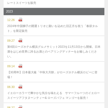
レートスイーツを販売
2023
12.26
2024年中国獅子の開運トリオに願いを込めた旧正月を祝う「春節タル
ト」を限定販売
09.27
第4回ローズホテル横浜グルメサミット2023を11月13日から開催。日本
酒をはじめ世界に誇るお酒とのペアリングディナーをお愉しみくださ
い。
09.14
【30周年】日本最大級「中秋大月餅」がローズホテル横浜ロビーに登
場！
06.30
イエローカラーで爽やかな気分を味わえる サマーフルーツのイエロー
スイーツアフタヌーンティー& ローズパフェ マンゴーを販売！
06.27