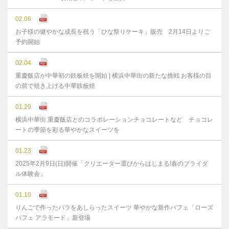
02.06
お子様の健やかな成⻑を祝う「ひな祭りケーキ」販売 2月14日よりご
予約開始
02.04
重慶飯店が中華初の鉄板焼を開始 | 横浜中華街の新たな挑戦 お客様の目
の前で焼き上げる中華鉄板焼
01.29
横浜中華街 重慶飯店とのコラボレーションチョコレートなど チョコレ
ートの季節を彩る華やかなスイーツを
01.23
2025年2月9日(日)開催「クリエーター選びからはじまる!春のブライダ
ル体験会」
01.10
りんごで作ったバラをあしらったスイーツ 華やかな新作パフェ「ローズ
パフェ アラモード」新登場