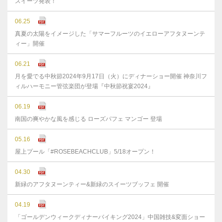
スイーツ発表！
06.25
真夏の太陽をイメージした「サマーフルーツのイエローアフタヌーンテ
ィー」開催
06.21
月を愛でる中秋節2024年9月17日（火）にディナーショー開催 神奈川フ
ィルハーモニー管弦楽団が登場『中秋節祝宴2024』
06.19
南国の爽やかな風を感じる ローズパフェ マンゴー 登場
05.16
屋上プール「#ROSEBEACHCLUB」5/18オープン！
04.30
新緑のアフタヌーンティー&新緑のスイーツブッフェ 開催
04.19
「ゴールデンウィークディナーバイキング2024」中国雑技&変面ショー