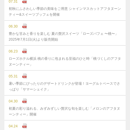
07.31
初秋にふさわしい季節の美味をご用意 シャインマスカットアフタヌーン
ティー&スイーツブッフェを開催
06.30
豊かな⽢みと⾹りを楽しむ 夏の贅沢スイーツ「ローズパフェ 〜桃〜」
2025年7⽉1⽇(⽕)より販売開始
06.23
ローズホテル横浜 桃の香りに包まれる至福のひと時「桃づくしのアフタ
ヌーンティー」
05.31
暑い季節にぴったりのデザートドリンクが登場！ヨーグルトベースでさ
っぱり「サマーシェイク」
04.30
初夏の彩り溢れる、みずみずしい贅沢な旬を楽しむ「メロンのアフタヌ
ーンティー」開催
04.24