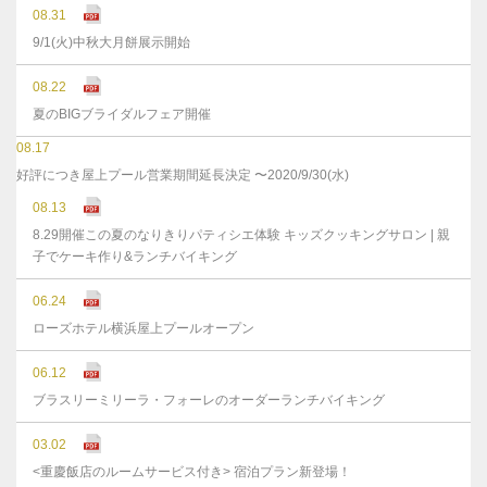
08.31
9/1(火)中秋大月餅展示開始
08.22
夏のBIGブライダルフェア開催
08.17
好評につき屋上プール営業期間延長決定 〜2020/9/30(水)
08.13
8.29開催この夏のなりきりパティシエ体験 キッズクッキングサロン | 親
子でケーキ作り&ランチバイキング
06.24
ローズホテル横浜屋上プールオープン
06.12
ブラスリーミリーラ・フォーレのオーダーランチバイキング
03.02
<重慶飯店のルームサービス付き> 宿泊プラン新登場！