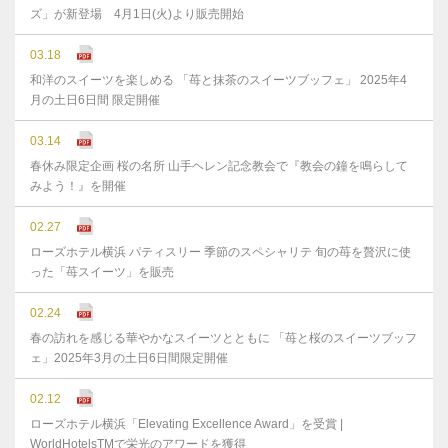
ズ」が新登場 4月1日(火)より販売開始
03.18
和洋のスイーツを楽しめる 「苺と抹茶のスイーツブッフェ」 2025年4
月の土日6日間 限定開催
03.14
春休み限定企画 桜の名所 山手ヘレン記念教会で『教会の鐘を鳴らして
みよう！』を開催
02.27
ローズホテル横浜 パティスリー 季節のスペシャリテ 旬の苺を贅沢に使
った「苺スイーツ」を販売
02.24
春の訪れを感じる華やかなスイーツとともに 「苺と桜のスイーツブッフ
ェ」2025年3月の土日6日間限定開催
02.12
ローズホテル横浜「Elevating Excellence Award」を受賞 |
WorldHotelsTMで栄光のアワードを獲得