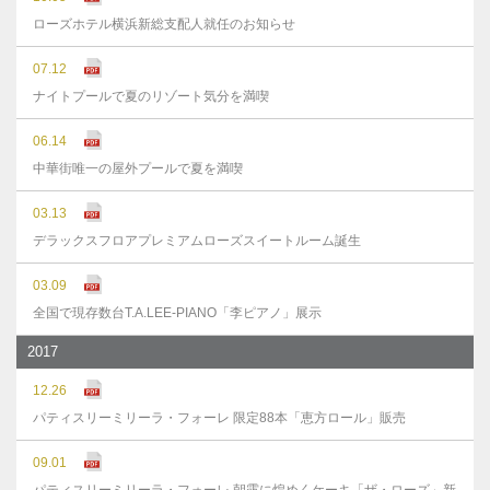
ローズホテル横浜新総支配人就任のお知らせ
07.12
ナイトプールで夏のリゾート気分を満喫
06.14
中華街唯一の屋外プールで夏を満喫
03.13
デラックスフロアプレミアムローズスイートルーム誕生
03.09
全国で現存数台T.A.LEE-PIANO「李ピアノ」展示
2017
12.26
パティスリーミリーラ・フォーレ 限定88本「恵方ロール」販売
09.01