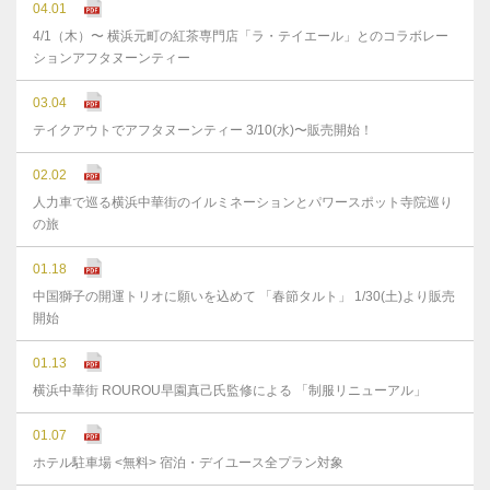
04.01
4/1（木）〜 横浜元町の紅茶専門店「ラ・テイエール」とのコラボレー
ションアフタヌーンティー
03.04
テイクアウトでアフタヌーンティー 3/10(水)〜販売開始！
02.02
人力車で巡る横浜中華街のイルミネーションとパワースポット寺院巡り
の旅
01.18
中国獅子の開運トリオに願いを込めて 「春節タルト」 1/30(土)より販売
開始
01.13
横浜中華街 ROUROU早園真己氏監修による 「制服リニューアル」
01.07
ホテル駐車場 <無料> 宿泊・デイユース全プラン対象