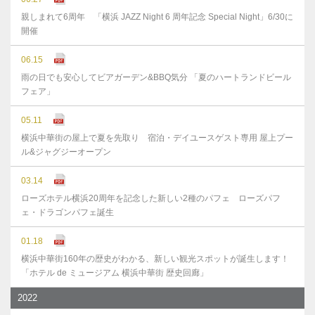
親しまれて6周年 「横浜 JAZZ Night 6 周年記念 Special Night」6/30に
開催
06.15
雨の日でも安心してビアガーデン&BBQ気分 「夏のハートランドビール
フェア」
05.11
横浜中華街の屋上で夏を先取り 宿泊・デイユースゲスト専用 屋上プー
ル&ジャグジーオープン
03.14
ローズホテル横浜20周年を記念した新しい2種のパフェ ローズパフ
ェ・ドラゴンパフェ誕生
01.18
横浜中華街160年の歴史がわかる、新しい観光スポットが誕生します！
「ホテル de ミュージアム 横浜中華街 歴史回廊」
2022