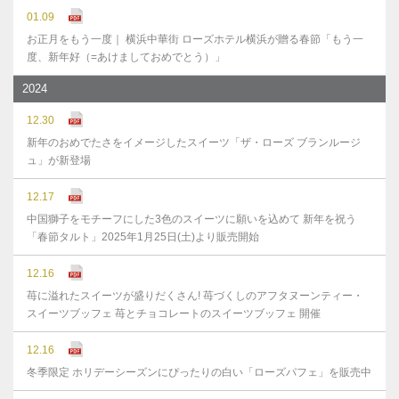
01.09
お正月をもう一度｜ 横浜中華街 ローズホテル横浜が贈る春節「もう一
度、新年好（=あけましておめでとう）」
2024
12.30
新年のおめでたさをイメージしたスイーツ「ザ・ローズ ブランルージ
ュ」が新登場
12.17
中国獅子をモチーフにした3色のスイーツに願いを込めて 新年を祝う
「春節タルト」2025年1月25日(土)より販売開始
12.16
苺に溢れたスイーツが盛りだくさん! 苺づくしのアフタヌーンティー・
スイーツブッフェ 苺とチョコレートのスイーツブッフェ 開催
12.16
冬季限定 ホリデーシーズンにぴったりの白い「ローズパフェ」を販売中