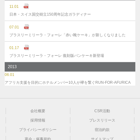
11.01
日本・スイス国交樹立150周年記念ガラディナー
07.01
ブラスリーミリーラ・フォーレ「赤い靴ケーキ」が新しくなりました
01.17
ブラスリーミリーラ・フォーレ 復刻版パンケーキ新登場
2013
06.01
アフリカ支援を目的にホテルメンバー10人が襷を繋ぐRUN-FOR-AFURICA
会社概要
CSR活動
採用情報
プレスリリース
プライバシーポリシー
宿泊約款
宴会・催事規約
サイトマップ