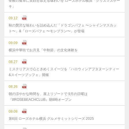
聖夜の食卓に笑顔を添える味わいを ローズホテル横浜「クリスマスケー
キ」
09.12
秋の贅沢な味わいを詰め込んだ「ドラゴンパフェ 〜シャインマスカッ
ト〜」&「ローズパフェ 〜モンブラン〜」が登場
09.09
横浜中華街でお月見「中秋節」の文化体験を
08.27
ミステリアスで心ときめくスイーツを「ハロウィンアフタヌーンティー
&スイーツブッフェ」開催
08.26
朝の涼やかな時間を、屋上リゾートで 9月の日曜は
『#ROSEBEACHCLUB』朝8時オープン
08.08
第6回 ローズホテル横浜 グルメサミットシリーズ 2025