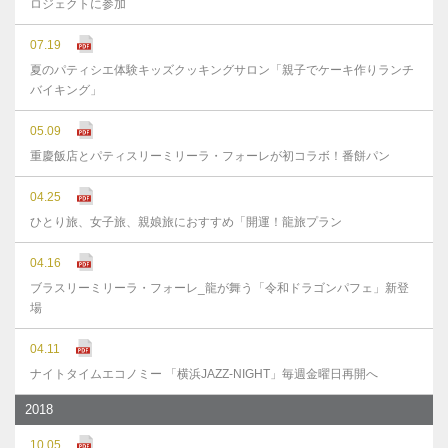
ロジェクトに参加
07.19
夏のパティシエ体験キッズクッキングサロン「親子でケーキ作りランチ
バイキング」
05.09
重慶飯店とパティスリーミリーラ・フォーレが初コラボ！番餅パン
04.25
ひとり旅、女子旅、親娘旅におすすめ「開運！龍旅プラン
04.16
ブラスリーミリーラ・フォーレ_龍が舞う「令和ドラゴンパフェ」新登
場
04.11
ナイトタイムエコノミー 「横浜JAZZ-NIGHT」毎週金曜日再開へ
2018
10.05