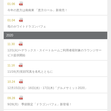
01.06
今年の恵方は南南東 「恵方ロール」新発売！
01.04
苺のホワイトドラゴンパフェ
2020
11.30
12/1(火)〜デラックス・スイートルームご利用者様対象のラウンジサー
ビス提供開始
11.16
11/16(月)笑顔写真を名札とともに
10.24
12月15日(火)・16日(水)・17日(木)「グルメサミット2020」
09.28
9/28(月) 季節限定「ドラゴンパフェ」新登場！