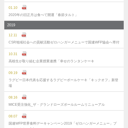
01.10
2020年の旧正月は食べて開運「春節タルト」
2019
12.11
CSR地域社会への貢献活動ゼロハンガーメニューで国連WFP協会へ寄付
10.31
高校生が取り組む企業授業連携「幸せのランタンケーキ
09.19
ラグビー日本代表を応援するラグビーボールケーキ「キックオフ」新登
場
08.16
MICE受注強化_ザ・グランドローズボールルームリニューアル
08.07
国連WFP世界食料デーキャンペーン2019「ゼロハンガーメニュー」プ