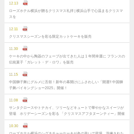
12.13
ローズホテル横浜が贈るクリスマス礼拝 | 横浜山手で心温まるクリスマ
スを
12.11
クリスマスシーズンを彩る限定カットケーキを販売
11.30
ケーキの中から陶器のフェーブが出てきた人は 1 年間幸運に フランスの
伝統菓子「ガレット・デ・ロワ」を販売
11.15
中国獅子舞にグルメに舌鼓！新年の幕開けにふさわしい「開運!! 中国獅
子舞バイキングショー2025」開催！
11.08
サンタクロースやトナカイ、ツリーなどキュートで華やかなスイーツが
登場 ホリデーシーズンを彩る 「クリスマスアフタヌーンティー」開催
10.30
ローズホテル横浜のシグネチャーケーキが冬の装いで登場 洗練された