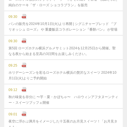
純白のケーキ「ザ・ローズ ショコラブラン」を販売
09.30
パンの販売を2024年10月1日(火)より再開 | シグニチャーブレッド 『ブ
リオッシュ ローズ』 や 重慶飯店コラボレーション『番餅パン』 が登場
09.30
第5回 ローズホテル横浜グルメサミット2024を12月25日から開催。聖
なる夜から始まる至高の3日間をお楽しみください。
09.25
ホリデーシーズンを彩るローズホテル横浜の贅沢なスイーツ 2024年10
月1日(火)よりご予約開始
09.12
秋の味覚を存分に 〜芋・栗・かぼちゃ〜 ハロウィンアフタヌーンティ
ー・スイーツブッフェ開催
09.01
夜空に浮かぶ満月をイメージした十五夜のお月見スイーツ！「お月見タ