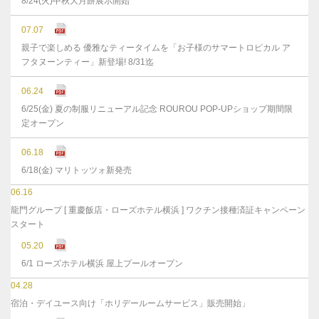
8/24(火)中秋大月餅展示開始
07.07
親子で楽しめる 優雅なティータイムを「お子様のサマートロピカル ア
フタヌーンティー」新登場! 8/31迄
06.24
6/25(金) 夏の制服リニューアル記念 ROUROU POP-UPショップ期間限
定オープン
06.18
6/18(金) マリトッツォ新発売
06.16
龍門グループ [ 重慶飯店・ローズホテル横浜 ] ワクチン接種済証キャンペーン
スタート
05.20
6/1 ローズホテル横浜 屋上プールオープン
04.28
宿泊・デイユース向け「ホリデールームサービス」販売開始」