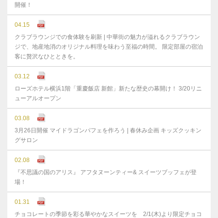
開催！
04.15
クラブラウンジでの食体験を刷新 | 中華街の魅力が溢れるクラブラウン
ジで、地産地消のオリジナル料理を味わう至福の時間。 限定部屋の宿泊
客に贅沢なひとときを。
03.12
ローズホテル横浜1階「重慶飯店 新館」新たな歴史の幕開け！ 3/20リニ
ューアルオープン
03.08
3月26日開催 マイドラゴンパフェを作ろう | 春休み企画 キッズクッキン
グサロン
02.08
『不思議の国のアリス』 アフタヌーンティー& スイーツブッフェが登
場！
01.31
チョコレートの季節を彩る華やかなスイーツを 2/1(木)より限定チョコ