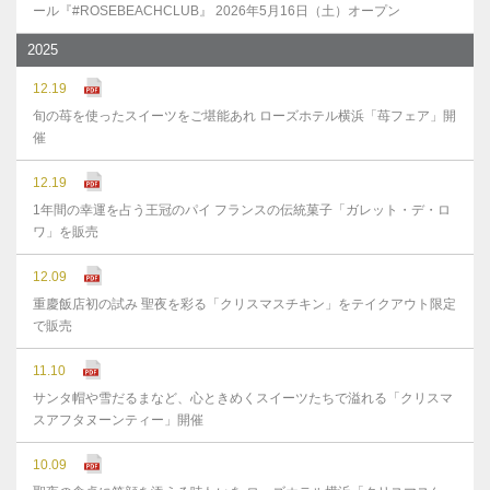
ール『#ROSEBEACHCLUB』 2026年5月16日（土）オープン
2025
12.19
旬の苺を使ったスイーツをご堪能あれ ローズホテル横浜「苺フェア」開
催
12.19
1年間の幸運を占う王冠のパイ フランスの伝統菓子「ガレット・デ・ロ
ワ」を販売
12.09
重慶飯店初の試み 聖夜を彩る「クリスマスチキン」をテイクアウト限定
で販売
11.10
サンタ帽や雪だるまなど、心ときめくスイーツたちで溢れる「クリスマ
スアフタヌーンティー」開催
10.09