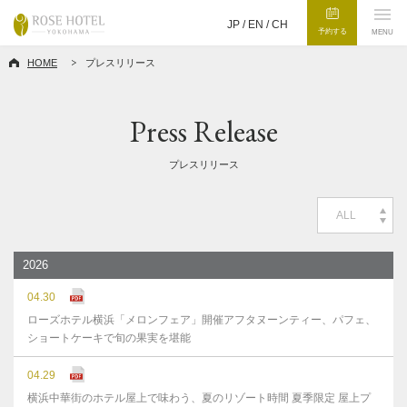
JP /
EN
/
CH
予約する
MENU
HOME
プレスリリース
Press Release
プレスリリース
ALL
2026
04.30
ローズホテル横浜「メロンフェア」開催アフタヌーンティー、パフェ、
ショートケーキで旬の果実を堪能
04.29
横浜中華街のホテル屋上で味わう、夏のリゾート時間 夏季限定 屋上プ