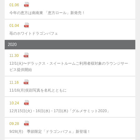
01.06
今年の恵方は南南東 「恵方ロール」新発売！
01.04
苺のホワイトドラゴンパフェ
2020
11.30
12/1(火)〜デラックス・スイートルームご利用者様対象のラウンジサー
ビス提供開始
11.16
11/16(月)笑顔写真を名札とともに
10.24
12月15日(火)・16日(水)・17日(木)「グルメサミット2020」
09.28
9/28(月) 季節限定「ドラゴンパフェ」新登場！