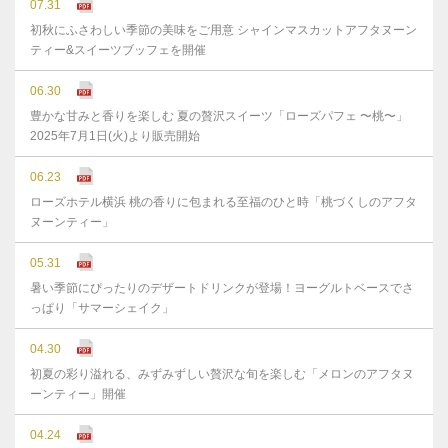
07.31
初秋にふさわしい季節の美味をご用意 シャインマスカットアフタヌーン
ティー&スイーツブッフェを開催
06.30
豊かな⽢みと⾹りを楽しむ 夏の贅沢スイーツ「ローズパフェ 〜桃〜」
2025年7⽉1⽇(⽕)より販売開始
06.23
ローズホテル横浜 桃の香りに包まれる至福のひと時「桃づくしのアフタ
ヌーンティー」
05.31
暑い季節にぴったりのデザートドリンクが登場！ヨーグルトベースでさ
っぱり「サマーシェイク」
04.30
初夏の彩り溢れる、みずみずしい贅沢な旬を楽しむ「メロンのアフタヌ
ーンティー」開催
04.24