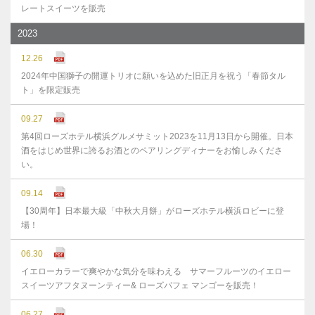
レートスイーツを販売
2023
12.26
2024年中国獅子の開運トリオに願いを込めた旧正月を祝う「春節タル
ト」を限定販売
09.27
第4回ローズホテル横浜グルメサミット2023を11月13日から開催。日本
酒をはじめ世界に誇るお酒とのペアリングディナーをお愉しみくださ
い。
09.14
【30周年】日本最大級「中秋大月餅」がローズホテル横浜ロビーに登
場！
06.30
イエローカラーで爽やかな気分を味わえる サマーフルーツのイエロー
スイーツアフタヌーンティー& ローズパフェ マンゴーを販売！
06.27