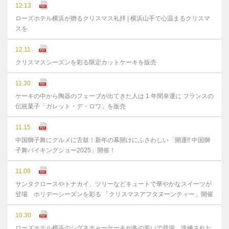
12.13
ローズホテル横浜が贈るクリスマス礼拝 | 横浜山手で心温まるクリスマ
スを
12.11
クリスマスシーズンを彩る限定カットケーキを販売
11.30
ケーキの中から陶器のフェーブが出てきた人は 1 年間幸運に フランスの
伝統菓子「ガレット・デ・ロワ」を販売
11.15
中国獅子舞にグルメに舌鼓！新年の幕開けにふさわしい「開運!! 中国獅
子舞バイキングショー2025」開催！
11.08
サンタクロースやトナカイ、ツリーなどキュートで華やかなスイーツが
登場 ホリデーシーズンを彩る 「クリスマスアフタヌーンティー」開催
10.30
ローズホテル横浜のシグネチャーケーキが冬の装いで登場 洗練された