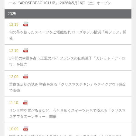
ール『#ROSEBEACHCLUB』 2026年5月16日（土）オープン
2025
12.19
旬の苺を使ったスイーツをご堪能あれ ローズホテル横浜「苺フェア」開
催
12.19
1年間の幸運を占う王冠のパイ フランスの伝統菓子「ガレット・デ・ロ
ワ」を販売
12.09
重慶飯店初の試み 聖夜を彩る「クリスマスチキン」をテイクアウト限定
で販売
11.10
サンタ帽や雪だるまなど、心ときめくスイーツたちで溢れる「クリスマ
スアフタヌーンティー」開催
10.09