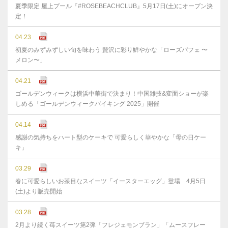
夏季限定 屋上プール『#ROSEBEACHCLUB』5月17日(土)にオープン決
定！
04.23
初夏のみずみずしい旬を味わう 贅沢に彩り鮮やかな「ローズパフェ 〜
メロン〜」
04.21
ゴールデンウィークは横浜中華街で決まり！中国雑技&変面ショーが楽
しめる「ゴールデンウィークバイキング 2025」開催
04.14
感謝の気持ちをハート型のケーキで 可愛らしく華やかな「母の日ケー
キ」
03.29
春に可愛らしいお茶目なスイーツ「イースターエッグ」登場 4月5日
(土)より販売開始
03.28
2月より続く苺スイーツ第2弾「フレジェモンブラン」「ムースフレー