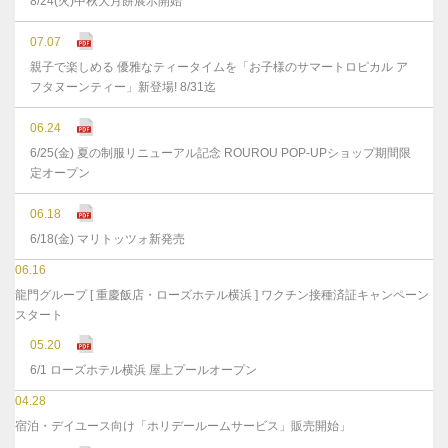
8/24(火)中秋大月餅展示開始
07.07
親子で楽しめる 優雅なティータイムを「お子様のサマートロピカル ア
フタヌーンティー」新登場! 8/31迄
06.24
6/25(金) 夏の制服リニューアル記念 ROUROU POP-UPショップ期間限
定オープン
06.18
6/18(金) マリトッツォ新発売
06.16
龍門グループ [ 重慶飯店・ローズホテル横浜 ] ワクチン接種済証キャンペーン
スタート
05.20
6/1 ローズホテル横浜 屋上プールオープン
04.28
宿泊・デイユース向け「ホリデールームサービス」販売開始」