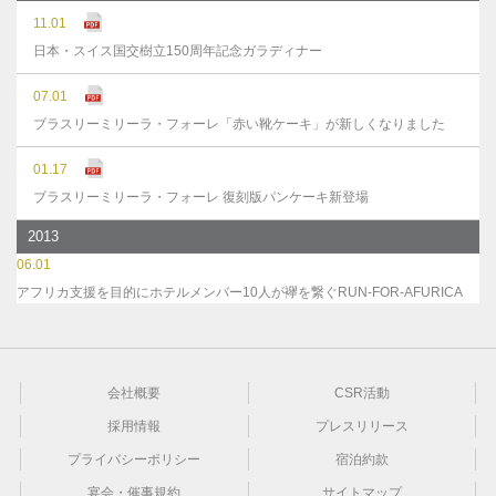
11.01
日本・スイス国交樹立150周年記念ガラディナー
07.01
ブラスリーミリーラ・フォーレ「赤い靴ケーキ」が新しくなりました
01.17
ブラスリーミリーラ・フォーレ 復刻版パンケーキ新登場
2013
06.01
アフリカ支援を目的にホテルメンバー10人が襷を繋ぐRUN-FOR-AFURICA
会社概要
CSR活動
採用情報
プレスリリース
プライバシーポリシー
宿泊約款
宴会・催事規約
サイトマップ