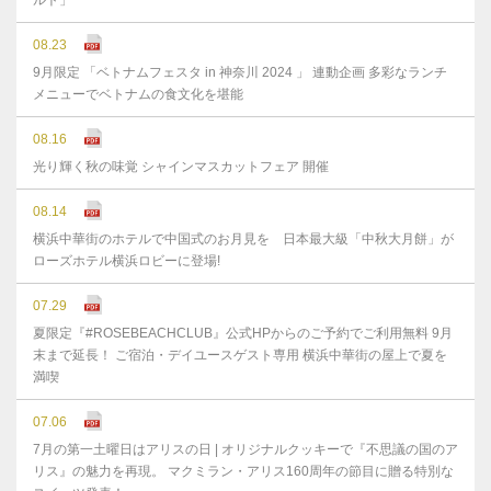
ルト」
08.23
9月限定 「ベトナムフェスタ in 神奈川 2024 」 連動企画 多彩なランチ
メニューでベトナムの食文化を堪能
08.16
光り輝く秋の味覚 シャインマスカットフェア 開催
08.14
横浜中華街のホテルで中国式のお月見を 日本最大級「中秋大月餅」が
ローズホテル横浜ロビーに登場!
07.29
夏限定『#ROSEBEACHCLUB』公式HPからのご予約でご利用無料 9月
末まで延⻑！ ご宿泊・デイユースゲスト専用 横浜中華街の屋上で夏を
満喫
07.06
7月の第一土曜日はアリスの日 | オリジナルクッキーで『不思議の国のア
リス』の魅力を再現。 マクミラン・アリス160周年の節目に贈る特別な