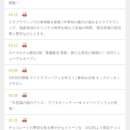
開催！
04.15
クラブラウンジでの食体験を刷新 | 中華街の魅力が溢れるクラブラウン
ジで、地産地消のオリジナル料理を味わう至福の時間。 限定部屋の宿泊
客に贅沢なひとときを。
03.12
ローズホテル横浜1階「重慶飯店 新館」新たな歴史の幕開け！ 3/20リニ
ューアルオープン
03.08
3月26日開催 マイドラゴンパフェを作ろう | 春休み企画 キッズクッキン
グサロン
02.08
『不思議の国のアリス』 アフタヌーンティー& スイーツブッフェが登
場！
01.31
チョコレートの季節を彩る華やかなスイーツを 2/1(木)より限定チョコ