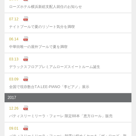
ローズホテル横浜新総支配人就任のお知らせ
07.12
ナイトプールで夏のリゾート気分を満喫
06.14
中華街唯一の屋外プールで夏を満喫
03.13
デラックスフロアプレミアムローズスイートルーム誕生
03.09
全国で現存数台T.A.LEE-PIANO「李ピアノ」展示
2017
12.26
パティスリーミリーラ・フォーレ 限定88本「恵方ロール」販売
09.01