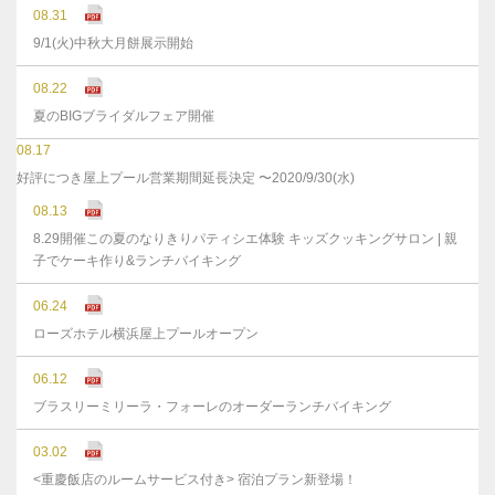
08.31
9/1(火)中秋大月餅展示開始
08.22
夏のBIGブライダルフェア開催
08.17
好評につき屋上プール営業期間延長決定 〜2020/9/30(水)
08.13
8.29開催この夏のなりきりパティシエ体験 キッズクッキングサロン | 親
子でケーキ作り&ランチバイキング
06.24
ローズホテル横浜屋上プールオープン
06.12
ブラスリーミリーラ・フォーレのオーダーランチバイキング
03.02
<重慶飯店のルームサービス付き> 宿泊プラン新登場！