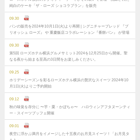
純白のケーキ「ザ・ローズ ショコラブラン」を販売
09.30
パンの販売を2024年10月1日(火)より再開 | シグニチャーブレッド 『ブ
リオッシュ ローズ』 や 重慶飯店コラボレーション『番餅パン』 が登場
09.30
第5回 ローズホテル横浜グルメサミット2024を12月25日から開催。聖
なる夜から始まる至高の3日間をお楽しみください。
09.25
ホリデーシーズンを彩るローズホテル横浜の贅沢なスイーツ 2024年10
月1日(火)よりご予約開始
09.12
秋の味覚を存分に 〜芋・栗・かぼちゃ〜 ハロウィンアフタヌーンティ
ー・スイーツブッフェ開催
09.01
夜空に浮かぶ満月をイメージした十五夜のお月見スイーツ！「お月見タ