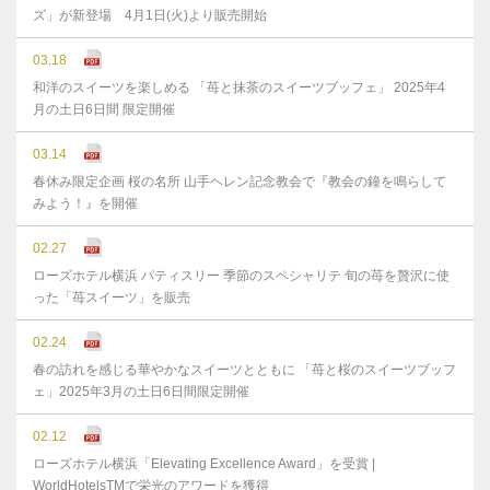
ズ」が新登場 4月1日(火)より販売開始
03.18
和洋のスイーツを楽しめる 「苺と抹茶のスイーツブッフェ」 2025年4
月の土日6日間 限定開催
03.14
春休み限定企画 桜の名所 山手ヘレン記念教会で『教会の鐘を鳴らして
みよう！』を開催
02.27
ローズホテル横浜 パティスリー 季節のスペシャリテ 旬の苺を贅沢に使
った「苺スイーツ」を販売
02.24
春の訪れを感じる華やかなスイーツとともに 「苺と桜のスイーツブッフ
ェ」2025年3月の土日6日間限定開催
02.12
ローズホテル横浜「Elevating Excellence Award」を受賞 |
WorldHotelsTMで栄光のアワードを獲得