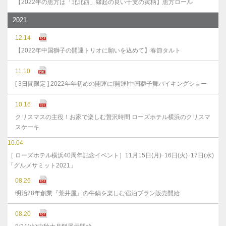
【2022年の恵方は「北北西」縁起の良い干支の寅柄】恵方ロール
2021
12.14
【2022年中国獅子の開運トリオに願いを込めて】春節タルト
11.10
[ 3日間限定 ] 2022年年初めの開運に!開運!中国獅子舞バイキングショー
10.16
クリスマスの主役！お家で楽しむ贅沢時間 ローズホテル横浜のクリスマ
スケーキ
10.04
［ ローズホテル横浜40周年記念イベント］11月15日(月)･16日(火)･17日(水)
「グルメサミット2021」
08.26
明治28年創業『荒井屋』の牛鍋を楽しむ宿泊プラン販売開始
08.20