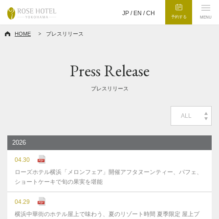
JP /
EN
/
CH
予約する
MENU
HOME
プレスリリース
Press Release
プレスリリース
ALL
2026
04.30
ローズホテル横浜「メロンフェア」開催アフタヌーンティー、パフェ、
ショートケーキで旬の果実を堪能
04.29
横浜中華街のホテル屋上で味わう、夏のリゾート時間 夏季限定 屋上プ