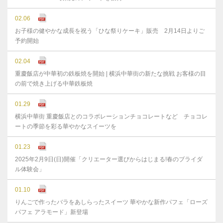
02.06
お子様の健やかな成⻑を祝う「ひな祭りケーキ」販売 2月14日よりご
予約開始
02.04
重慶飯店が中華初の鉄板焼を開始 | 横浜中華街の新たな挑戦 お客様の目
の前で焼き上げる中華鉄板焼
01.29
横浜中華街 重慶飯店とのコラボレーションチョコレートなど チョコレ
ートの季節を彩る華やかなスイーツを
01.23
2025年2月9日(日)開催「クリエーター選びからはじまる!春のブライダ
ル体験会」
01.10
りんごで作ったバラをあしらったスイーツ 華やかな新作パフェ「ローズ
パフェ アラモード」新登場