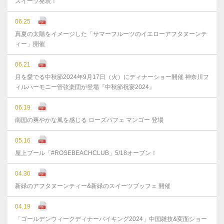
スイーツ発表！
06.25
真夏の太陽をイメージした「サマーフルーツのイエローアフタヌーンテ
ィー」開催
06.21
月を愛でる中秋節2024年9月17日（火）にディナーショー開催 神奈川フ
ィルハーモニー管弦楽団が登場『中秋節祝宴2024』
06.19
南国の爽やかな風を感じる ローズパフェ マンゴー 登場
05.16
屋上プール「#ROSEBEACHCLUB」5/18オープン！
04.30
新緑のアフタヌーンティー&新緑のスイーツブッフェ 開催
04.19
「ゴールデンウィークディナーバイキング2024」中国雑技&変面ショー