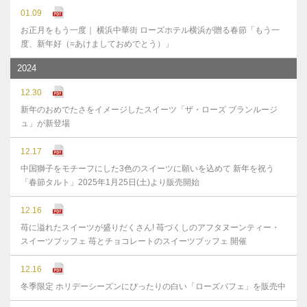
01.09
お正月をもう一度｜ 横浜中華街 ローズホテル横浜が贈る春節「もう一
度、新年好（=あけましておめでとう）」
2024
12.30
新年のおめでたさをイメージしたスイーツ「ザ・ローズ ブランルージ
ュ」が新登場
12.17
中国獅子をモチーフにした3色のスイーツに願いを込めて 新年を祝う
「春節タルト」2025年1月25日(土)より販売開始
12.16
苺に溢れたスイーツが盛りだくさん! 苺づくしのアフタヌーンティー・
スイーツブッフェ 苺とチョコレートのスイーツブッフェ 開催
12.16
冬季限定 ホリデーシーズンにぴったりの白い「ローズパフェ」を販売中