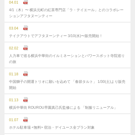
04.01
4/1（木）〜 横浜元町の紅茶専門店「ラ・テイエール」とのコラボレー
ションアフタヌーンティー
03.04
テイクアウトでアフタヌーンティー 3/10(水)〜販売開始！
02.02
人力車で巡る横浜中華街のイルミネーションとパワースポット寺院巡り
の旅
01.18
中国獅子の開運トリオに願いを込めて 「春節タルト」 1/30(土)より販売
開始
01.13
横浜中華街 ROUROU早園真己氏監修による 「制服リニューアル」
01.07
ホテル駐車場 <無料> 宿泊・デイユース全プラン対象