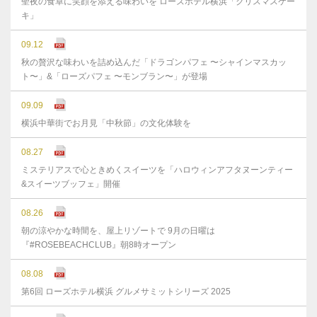
聖夜の食卓に笑顔を添える味わいを ローズホテル横浜「クリスマスケー
キ」
09.12
秋の贅沢な味わいを詰め込んだ「ドラゴンパフェ 〜シャインマスカッ
ト〜」&「ローズパフェ 〜モンブラン〜」が登場
09.09
横浜中華街でお月見「中秋節」の文化体験を
08.27
ミステリアスで心ときめくスイーツを「ハロウィンアフタヌーンティー
&スイーツブッフェ」開催
08.26
朝の涼やかな時間を、屋上リゾートで 9月の日曜は
『#ROSEBEACHCLUB』朝8時オープン
08.08
第6回 ローズホテル横浜 グルメサミットシリーズ 2025