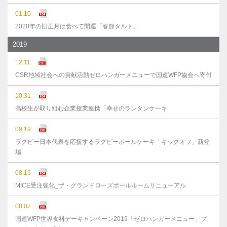
01.10
2020年の旧正月は食べて開運「春節タルト」
2019
12.11
CSR地域社会への貢献活動ゼロハンガーメニューで国連WFP協会へ寄付
10.31
高校生が取り組む企業授業連携「幸せのランタンケーキ
09.19
ラグビー日本代表を応援するラグビーボールケーキ「キックオフ」新登
場
08.16
MICE受注強化_ザ・グランドローズボールルームリニューアル
08.07
国連WFP世界食料デーキャンペーン2019「ゼロハンガーメニュー」プ