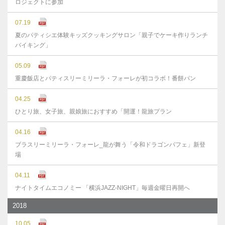
ロジェクトに参加
07.19
夏のパティシエ体験キッズクッキングサロン「親子でケーキ作りランチ
バイキング」
05.09
重慶飯店とパティスリーミリーラ・フォーレが初コラボ！番餅パン
04.25
ひとり旅、女子旅、親娘旅におすすめ「開運！龍旅プラン
04.16
ブラスリーミリーラ・フォーレ_龍が舞う「令和ドラゴンパフェ」新登
場
04.11
ナイトタイムエコノミー 「横浜JAZZ-NIGHT」毎週金曜日再開へ
2018
10.05