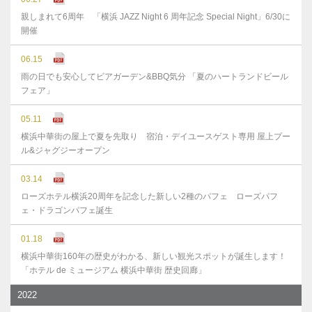
親しまれて6周年 「横浜 JAZZ Night 6 周年記念 Special Night」6/30に
開催
06.15
雨の日でも安心してビアガーデン&BBQ気分 「夏のハートランドビール
フェア」
05.11
横浜中華街の屋上で夏を先取り 宿泊・デイユースゲスト専用 屋上プー
ル&ジャグジーオープン
03.14
ローズホテル横浜20周年を記念した新しい2種のパフェ ローズパフ
ェ・ドラゴンパフェ誕生
01.18
横浜中華街160年の歴史がわかる、新しい観光スポットが誕生します！
「ホテル de ミュージアム 横浜中華街 歴史回廊」
2022