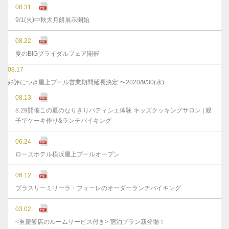
08.31
9/1(火)中秋大月餅展示開始
08.22
夏のBIGブライダルフェア開催
08.17
好評につき屋上プール営業期間延長決定 〜2020/9/30(水)
08.13
8.29開催この夏のなりきりパティシエ体験 キッズクッキングサロン | 親
子でケーキ作り&ランチバイキング
06.24
ローズホテル横浜屋上プールオープン
06.12
ブラスリーミリーラ・フォーレのオーダーランチバイキング
03.02
<重慶飯店のルームサービス付き> 宿泊プラン新登場！