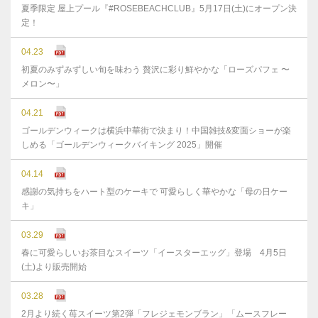
夏季限定 屋上プール『#ROSEBEACHCLUB』5月17日(土)にオープン決
定！
04.23
初夏のみずみずしい旬を味わう 贅沢に彩り鮮やかな「ローズパフェ 〜
メロン〜」
04.21
ゴールデンウィークは横浜中華街で決まり！中国雑技&変面ショーが楽
しめる「ゴールデンウィークバイキング 2025」開催
04.14
感謝の気持ちをハート型のケーキで 可愛らしく華やかな「母の日ケー
キ」
03.29
春に可愛らしいお茶目なスイーツ「イースターエッグ」登場 4月5日
(土)より販売開始
03.28
2月より続く苺スイーツ第2弾「フレジェモンブラン」「ムースフレー