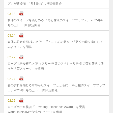
ズ」が新登場 4月1日(火)より販売開始
03.18
和洋のスイーツを楽しめる 「苺と抹茶のスイーツブッフェ」 2025年4
月の土日6日間 限定開催
03.14
春休み限定企画 桜の名所 山手ヘレン記念教会で『教会の鐘を鳴らして
みよう！』を開催
02.27
ローズホテル横浜 パティスリー 季節のスペシャリテ 旬の苺を贅沢に使
った「苺スイーツ」を販売
02.24
春の訪れを感じる華やかなスイーツとともに 「苺と桜のスイーツブッフ
ェ」2025年3月の土日6日間限定開催
02.12
ローズホテル横浜「Elevating Excellence Award」を受賞 |
WorldHotelsTMで栄光のアワードを獲得