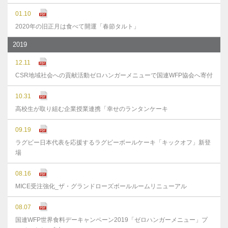
01.10
2020年の旧正月は食べて開運「春節タルト」
2019
12.11
CSR地域社会への貢献活動ゼロハンガーメニューで国連WFP協会へ寄付
10.31
高校生が取り組む企業授業連携「幸せのランタンケーキ
09.19
ラグビー日本代表を応援するラグビーボールケーキ「キックオフ」新登
場
08.16
MICE受注強化_ザ・グランドローズボールルームリニューアル
08.07
国連WFP世界食料デーキャンペーン2019「ゼロハンガーメニュー」プ