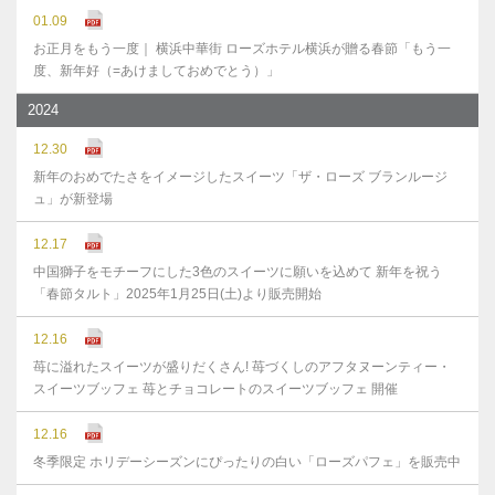
01.09
お正月をもう一度｜ 横浜中華街 ローズホテル横浜が贈る春節「もう一
度、新年好（=あけましておめでとう）」
2024
12.30
新年のおめでたさをイメージしたスイーツ「ザ・ローズ ブランルージ
ュ」が新登場
12.17
中国獅子をモチーフにした3色のスイーツに願いを込めて 新年を祝う
「春節タルト」2025年1月25日(土)より販売開始
12.16
苺に溢れたスイーツが盛りだくさん! 苺づくしのアフタヌーンティー・
スイーツブッフェ 苺とチョコレートのスイーツブッフェ 開催
12.16
冬季限定 ホリデーシーズンにぴったりの白い「ローズパフェ」を販売中