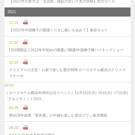
【2022年の恵方は「北北西」縁起の良い干支の寅柄】恵方ロール
2021
12.14
【2022年中国獅子の開運トリオに願いを込めて】春節タルト
11.10
[ 3日間限定 ] 2022年年初めの開運に!開運!中国獅子舞バイキングショー
10.16
クリスマスの主役！お家で楽しむ贅沢時間 ローズホテル横浜のクリスマ
スケーキ
10.04
［ ローズホテル横浜40周年記念イベント］11月15日(月)･16日(火)･17日(水)
「グルメサミット2021」
08.26
明治28年創業『荒井屋』の牛鍋を楽しむ宿泊プラン販売開始
08.20