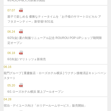
8/24(火)中秋大月餅展示開始
07.07
親子で楽しめる 優雅なティータイムを「お子様のサマートロピカル ア
フタヌーンティー」新登場! 8/31迄
06.24
6/25(金) 夏の制服リニューアル記念 ROUROU POP-UPショップ期間限
定オープン
06.18
6/18(金) マリトッツォ新発売
06.16
龍門グループ [ 重慶飯店・ローズホテル横浜 ] ワクチン接種済証キャンペーン
スタート
05.20
6/1 ローズホテル横浜 屋上プールオープン
04.28
宿泊・デイユース向け「ホリデールームサービス」販売開始」