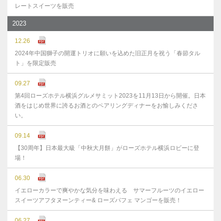
レートスイーツを販売
2023
12.26
2024年中国獅子の開運トリオに願いを込めた旧正月を祝う「春節タル
ト」を限定販売
09.27
第4回ローズホテル横浜グルメサミット2023を11月13日から開催。日本
酒をはじめ世界に誇るお酒とのペアリングディナーをお愉しみくださ
い。
09.14
【30周年】日本最大級「中秋大月餅」がローズホテル横浜ロビーに登
場！
06.30
イエローカラーで爽やかな気分を味わえる サマーフルーツのイエロー
スイーツアフタヌーンティー& ローズパフェ マンゴーを販売！
06.27