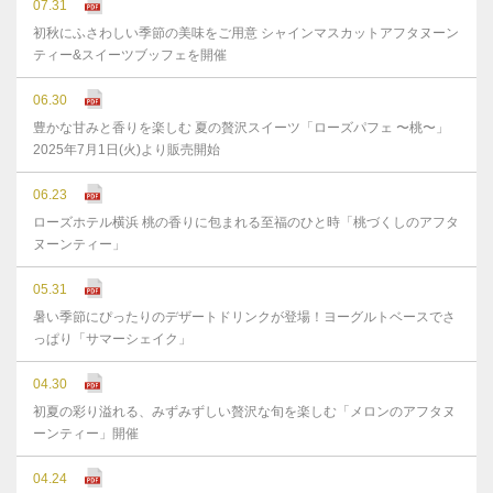
07.31
初秋にふさわしい季節の美味をご用意 シャインマスカットアフタヌーン
ティー&スイーツブッフェを開催
06.30
豊かな⽢みと⾹りを楽しむ 夏の贅沢スイーツ「ローズパフェ 〜桃〜」
2025年7⽉1⽇(⽕)より販売開始
06.23
ローズホテル横浜 桃の香りに包まれる至福のひと時「桃づくしのアフタ
ヌーンティー」
05.31
暑い季節にぴったりのデザートドリンクが登場！ヨーグルトベースでさ
っぱり「サマーシェイク」
04.30
初夏の彩り溢れる、みずみずしい贅沢な旬を楽しむ「メロンのアフタヌ
ーンティー」開催
04.24