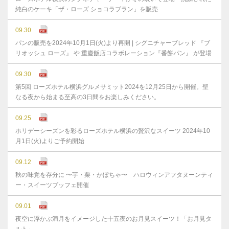
純白のケーキ「ザ・ローズ ショコラブラン」を販売
09.30
パンの販売を2024年10月1日(火)より再開 | シグニチャーブレッド 『ブ
リオッシュ ローズ』 や 重慶飯店コラボレーション『番餅パン』 が登場
09.30
第5回 ローズホテル横浜グルメサミット2024を12月25日から開催。聖
なる夜から始まる至高の3日間をお楽しみください。
09.25
ホリデーシーズンを彩るローズホテル横浜の贅沢なスイーツ 2024年10
月1日(火)よりご予約開始
09.12
秋の味覚を存分に 〜芋・栗・かぼちゃ〜 ハロウィンアフタヌーンティ
ー・スイーツブッフェ開催
09.01
夜空に浮かぶ満月をイメージした十五夜のお月見スイーツ！「お月見タ