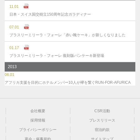
11.01
日本・スイス国交樹立150周年記念ガラディナー
07.01
ブラスリーミリーラ・フォーレ「赤い靴ケーキ」が新しくなりました
01.17
ブラスリーミリーラ・フォーレ 復刻版パンケーキ新登場
2013
06.01
アフリカ支援を目的にホテルメンバー10人が襷を繋ぐRUN-FOR-AFURICA
会社概要
CSR活動
採用情報
プレスリリース
プライバシーポリシー
宿泊約款
宴会・催事規約
サイトマップ