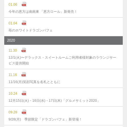
01.06
今年の恵方は南南東 「恵方ロール」新発売！
01.04
苺のホワイトドラゴンパフェ
2020
11.30
12/1(火)〜デラックス・スイートルームご利用者様対象のラウンジサー
ビス提供開始
11.16
11/16(月)笑顔写真を名札とともに
10.24
12月15日(火)・16日(水)・17日(木)「グルメサミット2020」
09.28
9/28(月) 季節限定「ドラゴンパフェ」新登場！