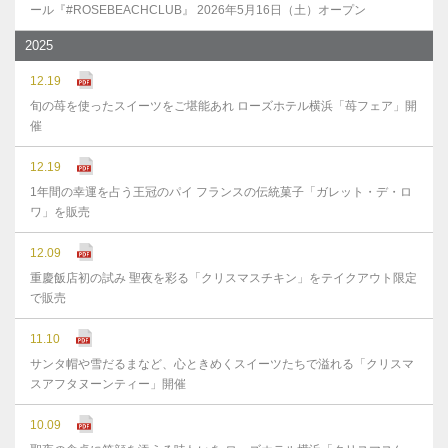
ール『#ROSEBEACHCLUB』 2026年5月16日（土）オープン
2025
12.19
旬の苺を使ったスイーツをご堪能あれ ローズホテル横浜「苺フェア」開
催
12.19
1年間の幸運を占う王冠のパイ フランスの伝統菓子「ガレット・デ・ロ
ワ」を販売
12.09
重慶飯店初の試み 聖夜を彩る「クリスマスチキン」をテイクアウト限定
で販売
11.10
サンタ帽や雪だるまなど、心ときめくスイーツたちで溢れる「クリスマ
スアフタヌーンティー」開催
10.09