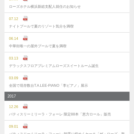
ローズホテル横浜新総支配人就任のお知らせ
07.12
ナイトプールで夏のリゾート気分を満喫
06.14
中華街唯一の屋外プールで夏を満喫
03.13
デラックスフロアプレミアムローズスイートルーム誕生
03.09
全国で現存数台T.A.LEE-PIANO「李ピアノ」展示
2017
12.26
パティスリーミリーラ・フォーレ 限定88本「恵方ロール」販売
09.01