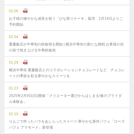
02.06
お子様の健やかな成⻑を祝う「ひな祭りケーキ」販売 2月14日よりご
予約開始
02.04
重慶飯店が中華初の鉄板焼を開始 | 横浜中華街の新たな挑戦 お客様の目
の前で焼き上げる中華鉄板焼
01.29
横浜中華街 重慶飯店とのコラボレーションチョコレートなど チョコレ
ートの季節を彩る華やかなスイーツを
01.23
2025年2月9日(日)開催「クリエーター選びからはじまる!春のブライダ
ル体験会」
01.10
りんごで作ったバラをあしらったスイーツ 華やかな新作パフェ「ローズ
パフェ アラモード」新登場