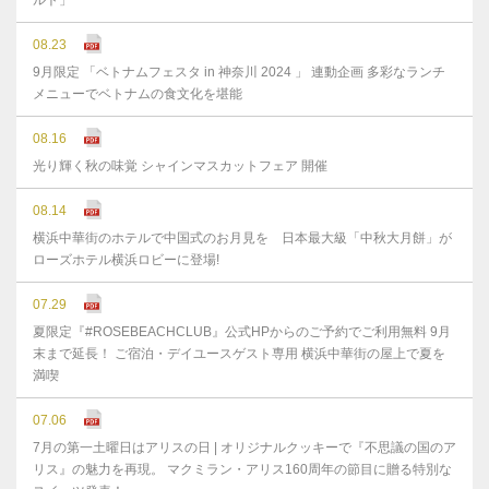
ルト」
08.23
9月限定 「ベトナムフェスタ in 神奈川 2024 」 連動企画 多彩なランチ
メニューでベトナムの食文化を堪能
08.16
光り輝く秋の味覚 シャインマスカットフェア 開催
08.14
横浜中華街のホテルで中国式のお月見を 日本最大級「中秋大月餅」が
ローズホテル横浜ロビーに登場!
07.29
夏限定『#ROSEBEACHCLUB』公式HPからのご予約でご利用無料 9月
末まで延⻑！ ご宿泊・デイユースゲスト専用 横浜中華街の屋上で夏を
満喫
07.06
7月の第一土曜日はアリスの日 | オリジナルクッキーで『不思議の国のア
リス』の魅力を再現。 マクミラン・アリス160周年の節目に贈る特別な