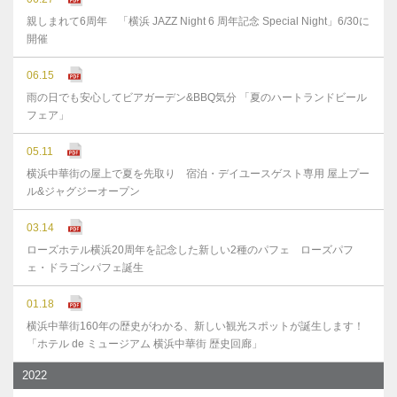
親しまれて6周年 「横浜 JAZZ Night 6 周年記念 Special Night」6/30に
開催
06.15
雨の日でも安心してビアガーデン&BBQ気分 「夏のハートランドビール
フェア」
05.11
横浜中華街の屋上で夏を先取り 宿泊・デイユースゲスト専用 屋上プー
ル&ジャグジーオープン
03.14
ローズホテル横浜20周年を記念した新しい2種のパフェ ローズパフ
ェ・ドラゴンパフェ誕生
01.18
横浜中華街160年の歴史がわかる、新しい観光スポットが誕生します！
「ホテル de ミュージアム 横浜中華街 歴史回廊」
2022