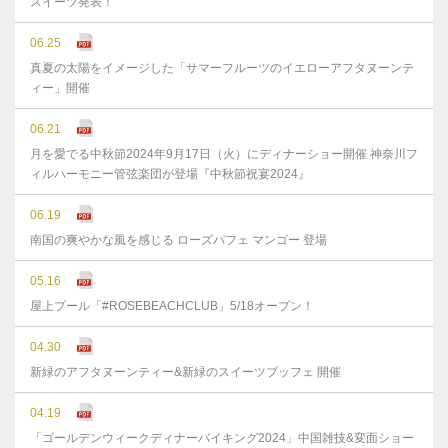
スイーツ発表！
06.25
真夏の太陽をイメージした「サマーフルーツのイエローアフタヌーンテ
ィー」開催
06.21
月を愛でる中秋節2024年9月17日（火）にディナーショー開催 神奈川フ
ィルハーモニー管弦楽団が登場『中秋節祝宴2024』
06.19
南国の爽やかな風を感じる ローズパフェ マンゴー 登場
05.16
屋上プール「#ROSEBEACHCLUB」5/18オープン！
04.30
新緑のアフタヌーンティー&新緑のスイーツブッフェ 開催
04.19
「ゴールデンウィークディナーバイキング2024」中国雑技&変面ショー