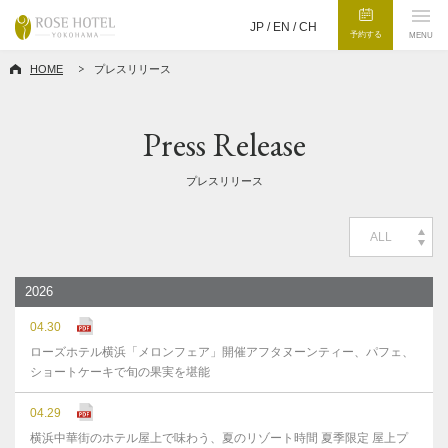
JP /
EN
/
CH
予約する
MENU
HOME
プレスリリース
Press Release
プレスリリース
ALL
2026
04.30
ローズホテル横浜「メロンフェア」開催アフタヌーンティー、パフェ、
ショートケーキで旬の果実を堪能
04.29
横浜中華街のホテル屋上で味わう、夏のリゾート時間 夏季限定 屋上プ