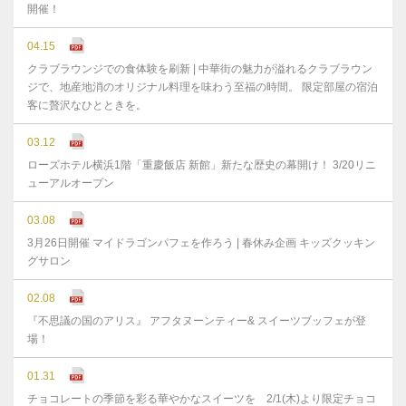
開催！
04.15
クラブラウンジでの食体験を刷新 | 中華街の魅力が溢れるクラブラウン
ジで、地産地消のオリジナル料理を味わう至福の時間。 限定部屋の宿泊
客に贅沢なひとときを。
03.12
ローズホテル横浜1階「重慶飯店 新館」新たな歴史の幕開け！ 3/20リニ
ューアルオープン
03.08
3月26日開催 マイドラゴンパフェを作ろう | 春休み企画 キッズクッキン
グサロン
02.08
『不思議の国のアリス』 アフタヌーンティー& スイーツブッフェが登
場！
01.31
チョコレートの季節を彩る華やかなスイーツを 2/1(木)より限定チョコ