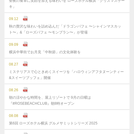
聖夜の食卓に笑顔を添える味わいを ローズホテル横浜「クリスマスケー
キ」
09.12
秋の贅沢な味わいを詰め込んだ「ドラゴンパフェ 〜シャインマスカッ
ト〜」&「ローズパフェ 〜モンブラン〜」が登場
09.09
横浜中華街でお月見「中秋節」の文化体験を
08.27
ミステリアスで心ときめくスイーツを「ハロウィンアフタヌーンティー
&スイーツブッフェ」開催
08.26
朝の涼やかな時間を、屋上リゾートで 9月の日曜は
『#ROSEBEACHCLUB』朝8時オープン
08.08
第6回 ローズホテル横浜 グルメサミットシリーズ 2025