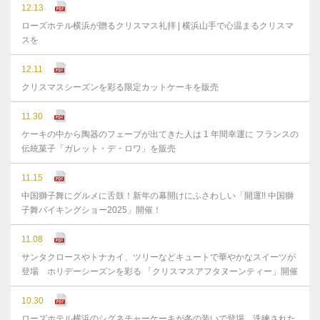
12.13
ローズホテル横浜が贈るクリスマス礼拝 | 横浜山手で心温まるクリスマ
スを
12.11
クリスマスシーズンを彩る限定カットケーキを販売
11.30
ケーキの中から陶器のフェーブが出てきた人は 1 年間幸運に フランスの
伝統菓子「ガレット・デ・ロワ」を販売
11.15
中国獅子舞にグルメに舌鼓！新年の幕開けにふさわしい「開運!! 中国獅
子舞バイキングショー2025」開催！
11.08
サンタクロースやトナカイ、ツリーなどキュートで華やかなスイーツが
登場 ホリデーシーズンを彩る 「クリスマスアフタヌーンティー」開催
10.30
ローズホテル横浜のシグネチャーケーキが冬の装いで登場 洗練された