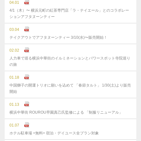
04.01
4/1（木）〜 横浜元町の紅茶専門店「ラ・テイエール」とのコラボレー
ションアフタヌーンティー
03.04
テイクアウトでアフタヌーンティー 3/10(水)〜販売開始！
02.02
人力車で巡る横浜中華街のイルミネーションとパワースポット寺院巡り
の旅
01.18
中国獅子の開運トリオに願いを込めて 「春節タルト」 1/30(土)より販売
開始
01.13
横浜中華街 ROUROU早園真己氏監修による 「制服リニューアル」
01.07
ホテル駐車場 <無料> 宿泊・デイユース全プラン対象