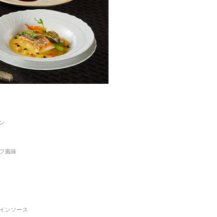
ン
フ風味
インソース