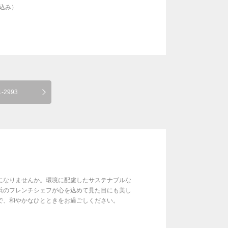
料込み）
1-2993
になりませんか。環境に配慮したサステナブルな
浜のフレンチシェフが心を込めて見た目にも美し
で、和やかなひとときをお過ごしください。