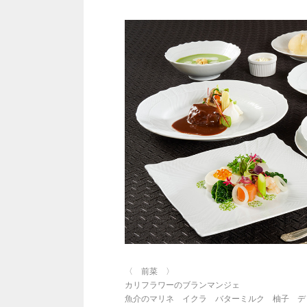
〈 前菜 〉
カリフラワーのブランマンジェ
魚介のマリネ イクラ バターミルク 柚子 デ