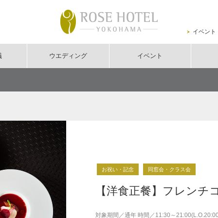
イベント
議
ウエディング
イベント
お祝い・記念
同窓会・クラス会
【洋食正餐】フレンチ
対象期間
／
通年 時間／11:30～21:00(L.O.20