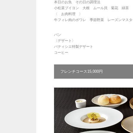
本日のお魚 その日の調理法
小松菜ブイヨン 大根 ムール貝 菊花 緑茶
〈 お肉料理 〉
牛フィレ肉のポワレ 季節野菜 レーズンマスタ
パン
〈デザート〉
パティシエ特製デザート
コーヒー
フレンチコース15,000円