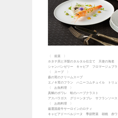
〈 前菜 〉
ホタテ貝と洋梨のタルタル仕立て 天使の海老
シャンパンゼリー キャビア フロマージュブラ
〈 スープ 〉
森の茸のクリームスープ
エノキ茸のフラン ハニーコムチュイル トリュ
〈 お魚料理 〉
真鯛のポワレ 蛤のハーブクラスト
アスパラガス グリーンタブレ サフランソース
〈 お肉料理 〉
厳選国産牛サーロインのロティ
キャビアドーベルジーヌ 季節野菜 胡桃 赤ワ