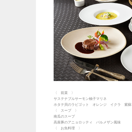
〈 前菜 〉
サステナブルサーモン柚子マリネ
ホタテ貝のラビゴット オレンジ イクラ 紫蘇
〈 スープ 〉
南瓜のスープ
高座豚のアニョロッティ パルメザン風味
〈 お魚料理 〉