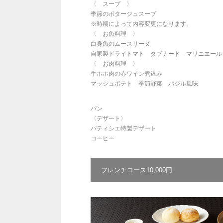
〈 スープ 〉
季節のポタージュスープ
※時期によって内容変更になります。
〈 お魚料理 〉
白身魚のムースリーヌ
自家製ドライトマト タプナード マリニエール
〈 お肉料理 〉
牛ホホ肉の赤ワイン煮込み
マッシュポテト 季節野菜 バジル風味
パン
〈デザート〉
パティシエ特製デザート
コーヒー
フレンチコース10,000円