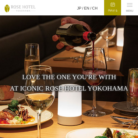
JP /
EN
/
CH
予約する
MENU
LOVE THE ONE YOU'RE WITH
AT ICONIC ROSE HOTEL YOKOHAMA